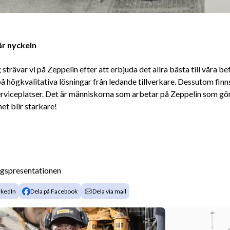
är nyckeln
 strävar vi på Zeppelin efter att erbjuda det allra bästa till våra bef
å högkvalitativa lösningar från ledande tillverkare. Dessutom finns 
viceplatser. Det är människorna som arbetar på Zeppelin som gör skil
t blir starkare!
agspresentationen
nkedIn
Dela på Facebook
Dela via mail