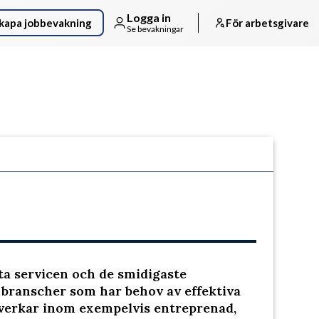
Logga in
kapa jobbevakning
För arbetsgivare
Se bevakningar
Följ arbetsgivaren
ta servicen och de smidigaste
d branscher som har behov av effektiva
verkar inom exempelvis entreprenad,