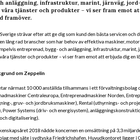
h anläggning, infrastruktur, marint, järnväg, jor
 våra tjänster och produkter – vi ser fram emot at
d framöver.
Sverige strävar efter att ge dig som kund den bästa servicen och de
 en lång rad branscher som har behov av effektiva maskiner, motor
pelvis entreprenad, bygg- och anläggning, infrastruktur, marint, j
våra tjänster och produkter – vi ser fram emot att erbjuda dig en 
kgrund om Zeppelin
tar närmast 10 000 anställda tillsammans i ett förvaltningsbolag o
nadmaskiner Centraleuropa, Entreprenadmaskiner Norden, Entrepre
ning-, gruv- och jordbruksmaskiner), Rental (uthyrnings- och proj
), Power Systems (driv- och energisystem), anläggningskonstruktio
och digitalisering).
kenskapsåret 2018 nådde koncernen en omsättning på 3,3 miljard
lag med säte i sydtyska Friedrichshafen. Huvudkontoret ligger i 