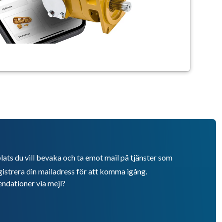
lats du vill bevaka och ta emot mail på tjänster som
istrera din mailadress för att komma igång.
endationer via mejl?