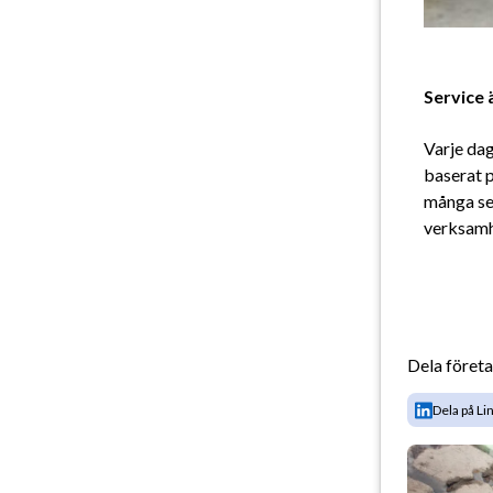
Service 
Varje dag
baserat p
många ser
verksamhe
Dela föret
Dela på Li