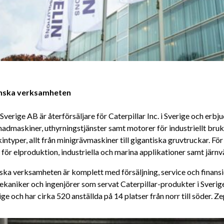
nska verksamheten
Sverige AB är återförsäljare för Caterpillar Inc. i Sverige och erb
admaskiner, uthyrningstjänster samt motorer för industriellt bruk.
ntyper, allt från minigrävmaskiner till gigantiska gruvtruckar. Fö
 för elproduktion, industriella och marina applikationer samt järn
ska verksamheten är komplett med försäljning, service och finans
kaniker och ingenjörer som servat Caterpillar-produkter i Sverige
ige och har cirka 520 anställda på 14 platser från norr till söder. 