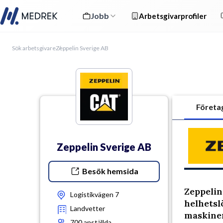
Jobb
Arbetsgivarprofiler
Sök arbetsgivare
Zeppelin Sverige AB
Företa
Zeppelin Sverige AB
Besök hemsida
Zeppelin
Logistikvägen 7
helhetsl
Landvetter
maskiner
700
anställda