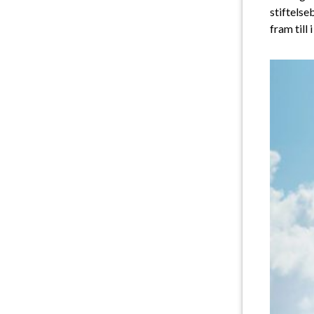
stiftelse
fram till