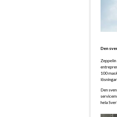
Den sve
Zeppelin 
entrepren
100 maski
lösningar
Den sven
serviceme
hela Sver