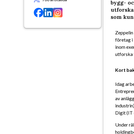
bygg- oc
utforska
som kun
Zeppelin 
företag i
inom exem
utforska 
Kort ba
Idag arbe
Entrepre
av anlägg
industrin
Digit (IT 
Under rä
holdingbo