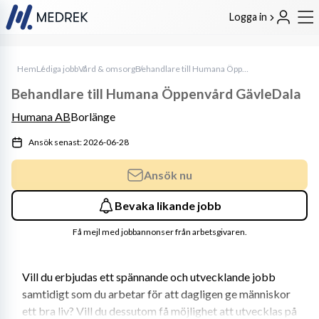
Logga in
Hem
Lediga jobb
Vård & omsorg
Behandlare till Humana Öppenvård GävleDala
Behandlare till Humana Öppenvård GävleDala
Humana AB
Borlänge
Ansök senast: 2026-06-28
Ansök nu
Bevaka likande jobb
Få mejl med jobbannonser från arbetsgivaren.
Vill du erbjudas ett spännande och utvecklande jobb 
samtidigt som du arbetar för att dagligen ge människor 
ett bra liv? Vill du dessutom få möjlighet att utvecklas på 