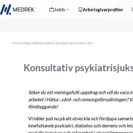
Jobb
Arbetsgivarprofiler
Hem
Lediga jobb
Konsultativ psykiatrisjuksköterska!
Konsultativ psykiatrisjuk
Söker du ett meningsfullt uppdrag och vill du vara 
arbetet i Hälsa-, vård- och omsorgsförvaltningen? V
förebyggande! 
Vi håller just nu på att utveckla och fördjupa samarb
innefattande psykiatri, diabetes och demens och leta
med din kunskap och erfarenhet i utvecklingsprocess