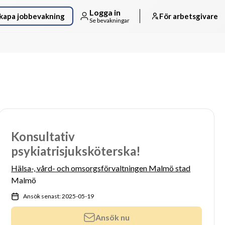
Logga in
kapa jobbevakning
För arbetsgivare
Se bevakningar
Konsultativ
psykiatrisjuksköterska!
Hälsa-, vård- och omsorgsförvaltningen Malmö stad
Malmö
Ansök senast: 2025-05-19
Ansök nu