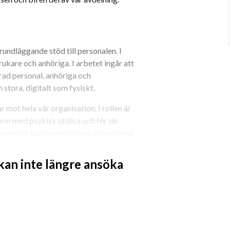
undläggande stöd till personalen. I 
ukare och anhöriga. I arbetet ingår att 
ad personal, anhöriga och 
stora, digitalt som fysiskt.
 mot hela vår organisation. I rollen är 
bon med psykisk ohälsa och för de 
trygghet både med interna och externa 
dsbevakning, där du bidrar med förslag 
 kan inte längre ansöka
ientansvarig. Du bidrar till att 
beta för att öka kunskapen inom 
ete, intern och extern 