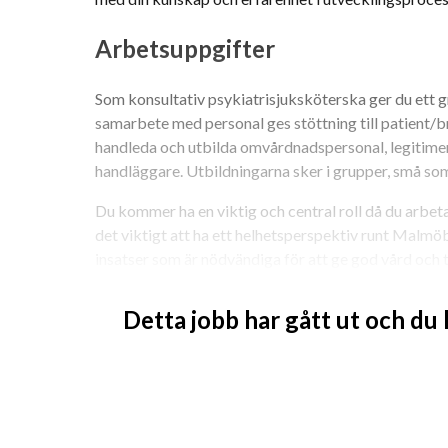
Arbetsuppgifter
Som konsultativ psykiatrisjuksköterska ger du ett gr
samarbete med personal ges stöttning till patient/br
handleda och utbilda omvårdnadspersonal, legitimer
handläggare. Utbildningarna sker i grupper, små som 
Du kommer ha en viktig och central roll då du arbetar
det viktigt att ha ett helhetsperspektiv runt Malmö
insatser som är nödvändiga för att ge god vård och 
aktörer i vårdkedjan. I uppdraget ingår även omvärl
till utveckling av verksamheten.
Detta jobb har gått ut och du
Som konsultativ psykiatrisjuksköterska är du inte pat
omvårdnaden är evidensbaserad genom att aktivt ar
området med fokus på den enskilde individen.
Vi erbjuder dig ett självständigt och omväxlande arb