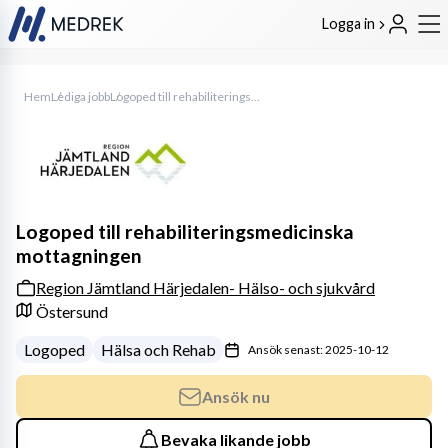
Logga in
Hem
Lediga jobb
Logoped till rehabiliteringsmedicinska mottagningen
Logoped till rehabiliteringsmedicinska
mottagningen
Region Jämtland Härjedalen- Hälso- och sjukvård
Östersund
Logoped
Hälsa och Rehab
Ansök senast: 2025-10-12
Ansök nu
Bevaka likande jobb