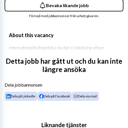
Bevaka likande jobb
Få mejl med jobbannonser från arbetsgivaren.
About this vacancy
Internationella Engelska skolan i Linköping söker 
Skolkurator 
Detta jobb har gått ut och du kan inte
Vill du vara en del i en organisation som ständigt växer 
längre ansöka
och utvecklas samt även bidrar till personlig och 
professionell utveckling? Välkommen till oss - och 
Dela jobbannonsen
välkommen med din ansökan!
Dela på LinkedIn
Dela på Facebook
Dela via mail
Beskrivning
Som skolkurator arbetar du främst hälsofrämjande och 
förebyggande men även med åtgärdande insatser på 
grupp och individnivå med syfte att skapa en god miljö 
Liknande tjänster