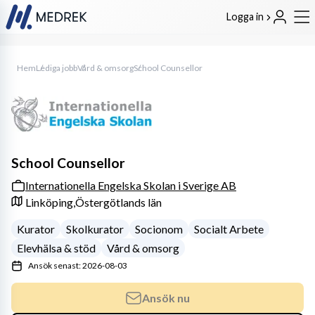
Logga in
Hem
Lediga jobb
Vård & omsorg
School Counsellor
School Counsellor
Internationella Engelska Skolan i Sverige AB
Linköping,
Östergötlands län
Kurator
Skolkurator
Socionom
Socialt Arbete
Elevhälsa & stöd
Vård & omsorg
Ansök senast: 2026-08-03
Ansök nu