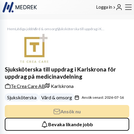
Logga in
Hem
Lediga jobb
Vård & omsorg
Sjuksköterska till uppdrag i Karlskrona för uppdrag på medicinavdelning
Sjuksköterska till uppdrag i Karlskrona för
uppdrag på medicinavdelning
Te Crea Care AB
Karlskrona
Sjuksköterska
Vård & omsorg
Ansök senast: 2026-07-16
Ansök nu
Bevaka likande jobb