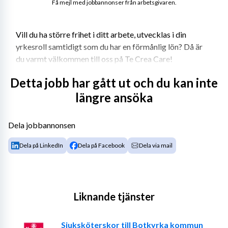
Få mejl med jobbannonser från arbetsgivaren.
Vill du ha större frihet i ditt arbete, utvecklas i din 
yrkesroll samtidigt som du har en förmånlig lön? Då är 
du varmt välkommen till oss på Te Crea Care! 
Te Crea Care etablerades 2013 och bemannar 
Detta jobb har gått ut och du kan inte
sjuksköterskor, fysio- och arbetsterapeuter samt 
längre ansöka
socionomer. Vi har avtal med samtliga regioner, många 
kommuner och privata vårdgivare. Det innebär att vi kan 
Dela jobbannonsen
erbjuda dig många olika typer av uppdrag i hela landet. 
Te Crea Care har löpande arbetat intensivt med 
Dela på LinkedIn
Dela på Facebook
Dela via mail
anbudsarbete för att du som konsult ska ha många 
uppdrag att välja mellan till riktigt bra villkor. Vi arbetar 
tight med våra konsulter där vi är ett team. 
Liknande tjänster
Krav eller önskemål: 
- Legitimerad sjuksköterska samt två års erfarenhet.
Sjuksköterskor till Botkyrka kommun