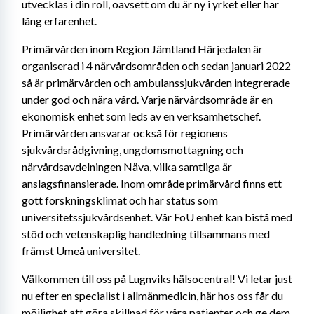
utvecklas i din roll, oavsett om du är ny i yrket eller har 
lång erfarenhet.
Primärvården inom Region Jämtland Härjedalen är 
organiserad i 4 närvårdsområden och sedan januari 2022 
så är primärvården och ambulanssjukvården integrerade 
under god och nära vård. Varje närvårdsområde är en 
ekonomisk enhet som leds av en verksamhetschef. 
Primärvården ansvarar också för regionens 
sjukvårdsrådgivning, ungdomsmottagning och 
närvårdsavdelningen Näva, vilka samtliga är 
anslagsfinansierade. Inom område primärvård finns ett 
gott forskningsklimat och har status som 
universitetssjukvårdsenhet. Vår FoU enhet kan bistå med 
stöd och vetenskaplig handledning tillsammans med 
främst Umeå universitet. 
Välkommen till oss på Lugnviks hälsocentral! Vi letar just 
nu efter en specialist i allmänmedicin, här hos oss får du 
möjlighet att göra skillnad för våra patienter och ge dem 