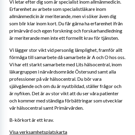
Vi letar efter dig som är specialist inom allmänmedicin. 
Erfarenhet av arbete som specialistläkare inom 
allmänmedicin är meriterande, men vi söker även dig 
som blir klar inom kort. Du får gärna ha erfarenhet ifrån 
primärvård och egen forskning och forskarhandledning 
är meriterande men inte ett formellt krav för tjänsten. 
Vi lägger stor vikt vid personlig lämplighet, framför allt 
förmåga till samarbete då samarbete är A och O hos oss. 
Vi har ett starkt samarbete med Lits hälsocentral, inom 
läkargruppen i närvårdsområde Östersund samt alla 
professioner på vår hälsocentral. Du bör vara 
självgående och om du är nyutbildad, ställer frågor och 
är nyfiken. Det är av stor vikt att du ser våra patienter 
och kommer med ständiga förbättringar som utvecklar 
vår hälsocentral samt Primärvården. 
B-körkort är ett krav.
Visa verksamhetsplatskarta