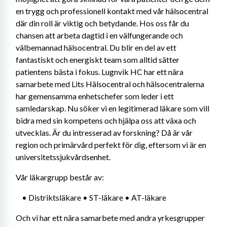
en trygg och professionell kontakt med vår hälsocentral 
där din roll är viktig och betydande. Hos oss får du 
chansen att arbeta dagtid i en välfungerande och 
välbemannad hälsocentral. Du blir en del av ett 
fantastiskt och energiskt team som alltid sätter 
patientens bästa i fokus. Lugnvik HC har ett nära 
samarbete med Lits Hälsocentral och hälsocentralerna 
har gemensamma enhetschefer som leder i ett 
samledarskap. Nu söker vi en legitimerad läkare som vill 
bidra med sin kompetens och hjälpa oss att växa och 
utvecklas. Är du intresserad av forskning? Då är vår 
region och primärvård perfekt för dig, eftersom vi är en 
universitetssjukvårdsenhet.
Vår läkargrupp består av: 
	• Distriktsläkare • ST-läkare • AT-läkare 
Och vi har ett nära samarbete med andra yrkesgrupper 