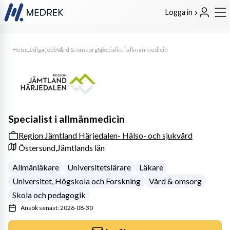
Logga in
Hem
Lediga jobb
Vård & omsorg
Specialist i allmänmedicin
Specialist i allmänmedicin
Region Jämtland Härjedalen- Hälso- och sjukvård
Östersund,
Jämtlands län
Allmänläkare
Universitetslärare
Läkare
Universitet, Högskola och Forskning
Vård & omsorg
Skola och pedagogik
Ansök senast: 2026-08-30