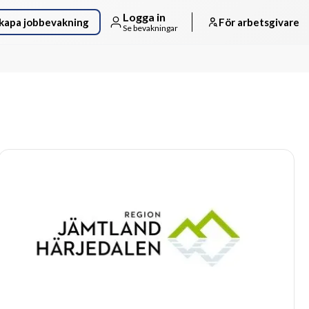
Logga in
kapa jobbevakning
För arbetsgivare
Se bevakningar