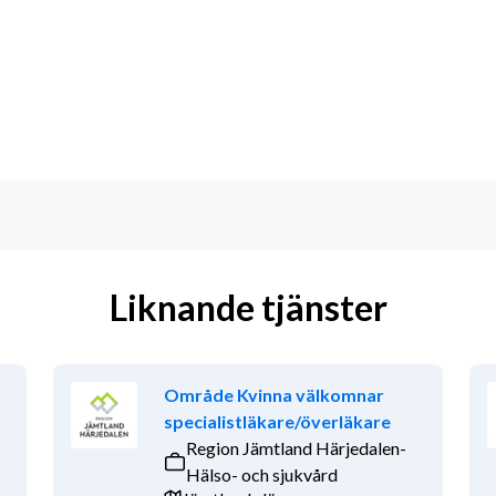
er de flesta av sjukvårdens 
änets största arbetsgivare med cirka 4 
eckla regionens hälso- och sjukvård. 
llnad för både invånare och turister, i 
ära till natur och fjäll. Funderar du på 
ad.
ng. I dagvårdsverksamheten får du 
Liknande tjänster
rade och subakuta mottagningsbesök. 
nerar in eventuella uppföljningar. I 
ppgifter, ex. signera och följa upp 
Område Kvinna välkomnar
 roll som underläkare ingår också att 
specialistläkare/överläkare
Region Jämtland Härjedalen-
Hälso- och sjukvård