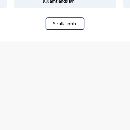
Jämtlands län
. du har svensk läkarlegitimation. 
 minst termin 9 på läkarprogrammet i 
Se alla jobb
t Socialstyrelsens föreskrifter kan 
timerad underläkare. Du har svenska 
uroparådets nivåskala.
r meriterande. Mycket stor vikt fästs 
måga att skapa en bärande relation 
t samarbeta i team på mottagning samt 
primärvården och i den kommunala 