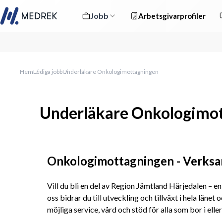
Jobb
Arbetsgivarprofiler
Hem
Lediga jobb
Underläkare Onkologimottagningen
Underläkare Onkologimo
Onkologimottagningen - Verksa
Vill du bli en del av Region Jämtland Härjedalen – en 
oss bidrar du till utveckling och tillväxt i hela länet 
möjliga service, vård och stöd för alla som bor i ell