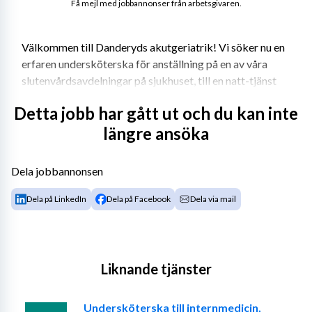
Få mejl med jobbannonser från arbetsgivaren.
Välkommen till Danderyds akutgeriatrik! Vi söker nu en 
erfaren undersköterska för anställning på en av våra 
slutenvårdsavdelningar på sjukhuset, till en natt-tjänst 
med veckoarbetstid 32:20. Vi tar emot patienter dygnet 
Detta jobb har gått ut och du kan inte
runt från akutmottagning, via vårdcentral, ambulans 
längre ansöka
samt från andra vårdavdelningar. 
Dela jobbannonsen
Vårt anställningserbjudande
Dela på LinkedIn
Dela på Facebook
Dela via mail
Som undersköterska hos oss erbjuds du:  
Varierande arbetsuppgifter inom både 
akutsjukvård och rehabilitering.
Liknande tjänster
Ett öppet och kamratligt arbetsklimat med högt i 
tak.
Undersköterska till internmedicin,
Gedigen och individuellt anpassad introduktion.