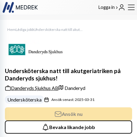
Logga in
Hem
Lediga jobb
Undersköterska natt till akutgeriatriken på Danderyds sjukhus!
Undersköterska natt till akutgeriatriken på
Danderyds sjukhus!
Danderyds Sjukhus AB
Danderyd
Undersköterska
Ansök senast: 2025-03-31
Ansök nu
Bevaka likande jobb