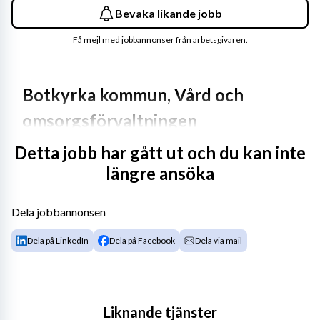
Bevaka likande jobb
Få mejl med jobbannonser från arbetsgivaren.
Botkyrka kommun, Vård och 
omsorgsförvaltningen
Detta jobb har gått ut och du kan inte
Vill du ha meningsfulla arbetsuppgifter som gör skillnad 
längre ansöka
i människors liv? Välkommen till kommunen som är långt 
ifrån lagom!
Dela jobbannonsen
Botkyrka kommun är den sjätte största kommunen i 
Stockholms län och består av kommundelarna Alby, 
Dela på LinkedIn
Dela på Facebook
Dela via mail
Fittja, Hallunda, Norsborg, Tullinge, Tumba, Vårsta och 
Grödinge. Botkyrka kommun har cirka 95 000 invånare 
och drygt 6 400 medarbetare.
Liknande tjänster
Vård- och omsorgsförvaltningens ansvar är att ge vård, 