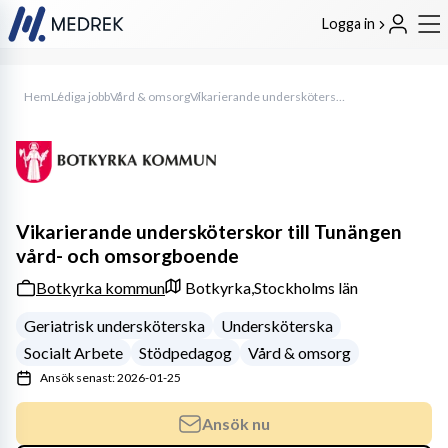
Logga in
Hem
Lediga jobb
Vård & omsorg
Vikarierande undersköterskor till Tunängen vård- och omsorgboende
Vikarierande undersköterskor till Tunängen
vård- och omsorgboende
Botkyrka kommun
Botkyrka,
Stockholms län
Geriatrisk undersköterska
Undersköterska
Socialt Arbete
Stödpedagog
Vård & omsorg
Ansök senast: 2026-01-25
Ansök nu