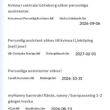
Kvinna i centrala Göteborg söker personliga
assistenter.
Konsensus Personlig Assistans AB
Västra Götalands län
2026-09-06
Personlig assistent sökes till kvinna i Linköping
(natt jour)
2027-02-01
Vår Omtanke Sverige AB
Östergötlands län
Personliga assistenter sökes!
2026-10-31
Carelli Assistans AB
Blekinge län
myNanny barnvakt Rånäs, nanny / barnpassning 1-2
gånger/vecka
2026-08-13
YCLA AB
Stockholms län