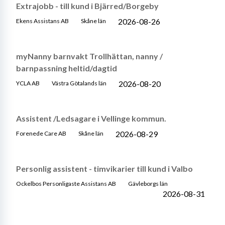
Extrajobb - till kund i Bjärred/Borgeby
2026-08-26
Ekens Assistans AB
Skåne län
myNanny barnvakt Trollhättan, nanny /
barnpassning heltid/dagtid
2026-08-20
YCLA AB
Västra Götalands län
Assistent /Ledsagare i Vellinge kommun.
2026-08-29
Forenede Care AB
Skåne län
Personlig assistent - timvikarier till kund i Valbo
Ockelbos Personligaste Assistans AB
Gävleborgs län
2026-08-31