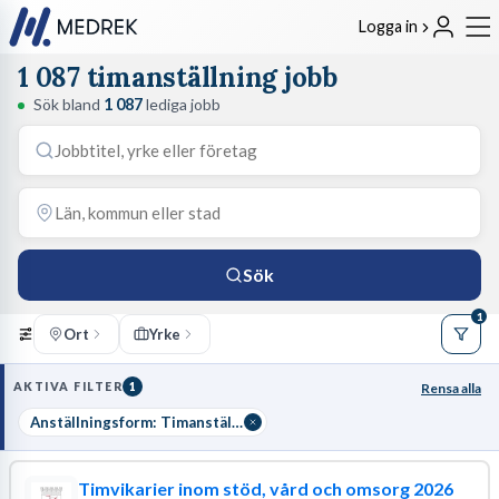
Logga in
1 087 timanställning jobb
Sök bland
1 087
lediga jobb
Sök
1
Ort
Yrke
AKTIVA FILTER
1
Rensa alla
Anställningsform: Timanställning
Timvikarier inom stöd, vård och omsorg 2026