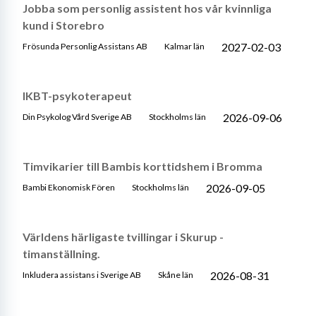
Jobba som personlig assistent hos vår kvinnliga
kund i Storebro
2027-02-03
Frösunda Personlig Assistans AB
Kalmar län
IKBT-psykoterapeut
2026-09-06
Din Psykolog Vård Sverige AB
Stockholms län
Timvikarier till Bambis korttidshem i Bromma
2026-09-05
Bambi Ekonomisk Fören
Stockholms län
Världens härligaste tvillingar i Skurup -
timanställning.
2026-08-31
Inkludera assistans i Sverige AB
Skåne län