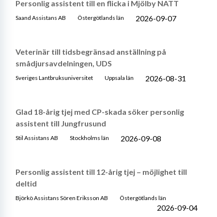
Personlig assistent till en flicka i Mjölby NATT
2026-09-07
Saand Assistans AB
Östergötlands län
Veterinär till tidsbegränsad anställning på
smådjursavdelningen, UDS
2026-08-31
Sveriges Lantbruksuniversitet
Uppsala län
Glad 18-årig tjej med CP-skada söker personlig
assistent till Jungfrusund
2026-09-08
Stil Assistans AB
Stockholms län
Personlig assistent till 12-årig tjej – möjlighet till
deltid
Björkö Assistans Sören Eriksson AB
Östergötlands län
2026-09-04