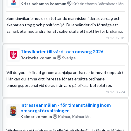
Kristinehamns kommun
Kristinehamn, Värmlands län
Som timvikarie hos oss stöttar du människor i deras vardag och
skapar en trygg och positiv miljö. Du använder din förmåga att
samarbeta med andra för att säkerställa ett gott liv för brukarna.
2026-12-01
Timvikarier till vård- och omsorg 2026
Botkyrka kommun
Sverige
Vill du göra skillnad genom att hjälpa andra när behovet uppstår?
Här kan du lämna ditt intresse för att ersätta ordinarie
omsorgspersonal vid deras frånvaro på olika arbetsplatser.
2026-08-24
Intresseanmälan - för timanställning inom
omsorgsförvaltningen
Kalmar kommun
Kalmar, Kalmar län
Värderar du ett jobb som är viktigt på riktigt? Här får du möjlighet