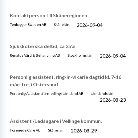
Kontaktperson till Skåneregionen
2026-09-04
Tenbagger Sweden AB
Skåne län
Sjuksköterska deltid, ca 25%
2026-09-04
Renatus Vård & Behandling AB
Stockholms län
Personlig assistent, ring-in-vikarie dagtid kl. 7-16
mån-fre, i Östersund
Personlig Assistansförmedling i Jämtland AB
Jämtlands län
2026-08-23
Assistent /Ledsagare i Vellinge kommun.
2026-08-29
Forenede Care AB
Skåne län