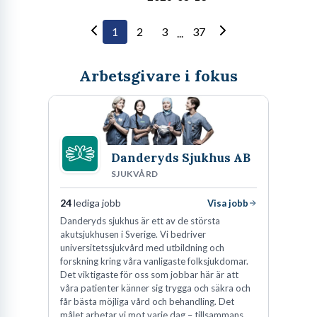
1
2
3
37
...
Arbetsgivare i fokus
Danderyds Sjukhus AB
SJUKVÅRD
24
lediga jobb
Visa jobb
Danderyds sjukhus är ett av de största
akutsjukhusen i Sverige. Vi bedriver
universitetssjukvård med utbildning och
forskning kring våra vanligaste folksjukdomar.
Det viktigaste för oss som jobbar här är att
våra patienter känner sig trygga och säkra och
får bästa möjliga vård och behandling. Det
målet arbetar vi mot varje dag – tillsammans