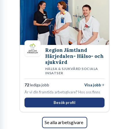
Region Jämtland
Härjedalen- Hälso- och
sjukvård
HÄLSA & SJUKVÅRD SOCIALA
INSATSER
72
lediga jobb
Visa jobb
Är vi din framtida arbetsgivare? Hos oss finns
engagemang, vilja och hjärta. Här uppmuntras
Besök profil
du alltid till utveckling! Vårt forskningsklimat är
oförskämt bra. Erfarna och engagerande
medarbetare gör att utvecklingen hos oss går i
snabb takt. Här hittar du en av landets mest
Se alla arbetsgivare
spännande arbetsplatser!