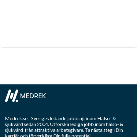
Medrek.se
- Sveriges ledande jobbsajt inom
Hälso- &
sjukvård
sedan 2004. Utforska lediga jobb inom
hälso- &
sjukvård
från attraktiva arbetsgivare. Ta nästa steg i Din
karriär och förverkliga Din fulla potential.