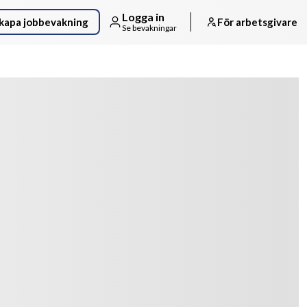
Logga in
kapa jobbevakning
För arbetsgivare
Se bevakningar