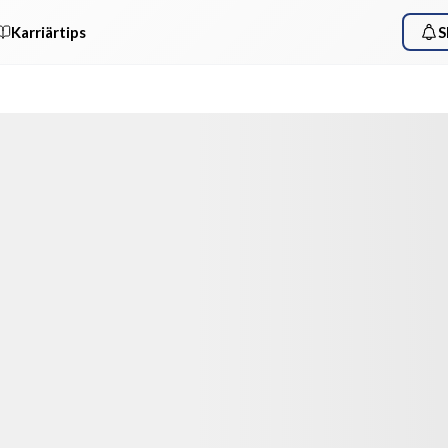
Karriärtips
S