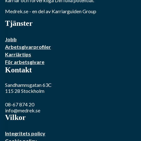
karriär och förverkliga Din fulla potential.
Medrek.se
- en del av Karriarguiden Group
Tjänster
Jobb
Arbetsgivarprofiler
Karriärtips
För arbetsgivare
Kontakt
Sandhamnsgatan 63C
115 28
Stockholm
08-67 874 20
info@medrek.se
Vilkor
Integritets policy
Cookie policy