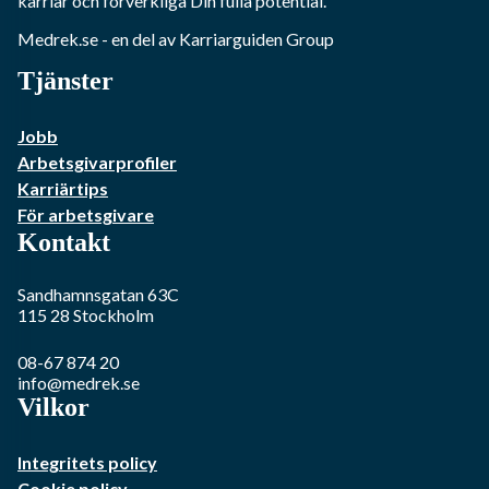
karriär och förverkliga Din fulla potential.
Medrek.se
- en del av Karriarguiden Group
Tjänster
Jobb
Arbetsgivarprofiler
Karriärtips
För arbetsgivare
Kontakt
Sandhamnsgatan 63C
115 28
Stockholm
08-67 874 20
info@medrek.se
Vilkor
Integritets policy
Cookie policy