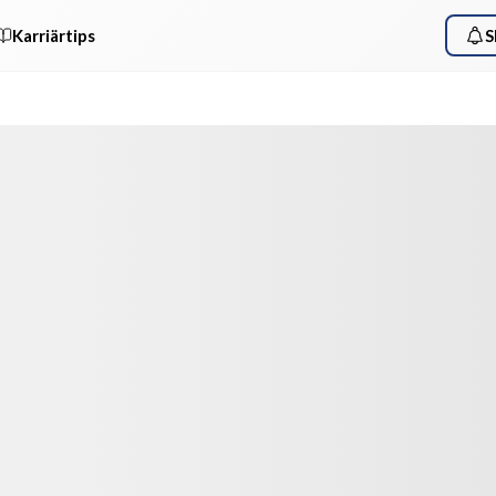
Karriärtips
S