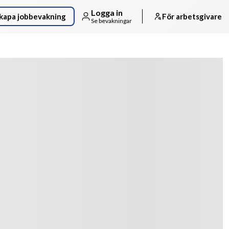
Logga in
kapa jobbevakning
För arbetsgivare
Se bevakningar