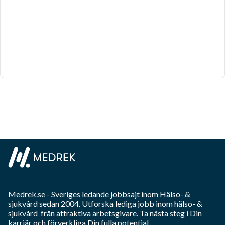
Medrek.se
- Sveriges ledande jobbsajt inom
Hälso- &
sjukvård
sedan 2004. Utforska lediga jobb inom
hälso- &
sjukvård
från attraktiva arbetsgivare. Ta nästa steg i Din
karriär och förverkliga Din fulla potential.