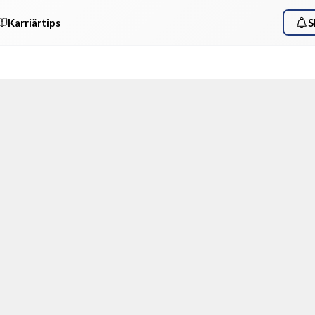
Karriärtips
S