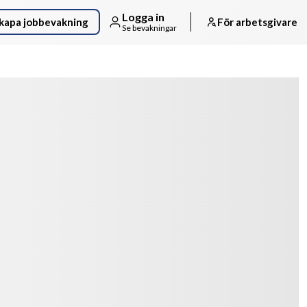
Logga in
kapa jobbevakning
För arbetsgivare
Se bevakningar