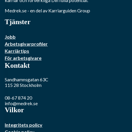
karriär och förverkliga Din fulla potential.
Medrek.se
- en del av Karriarguiden Group
Tjänster
Jobb
Arbetsgivarprofiler
Karriärtips
För arbetsgivare
Kontakt
Sandhamnsgatan 63C
115 28
Stockholm
08-67 874 20
info@medrek.se
Vilkor
Integritets policy
Cookie policy