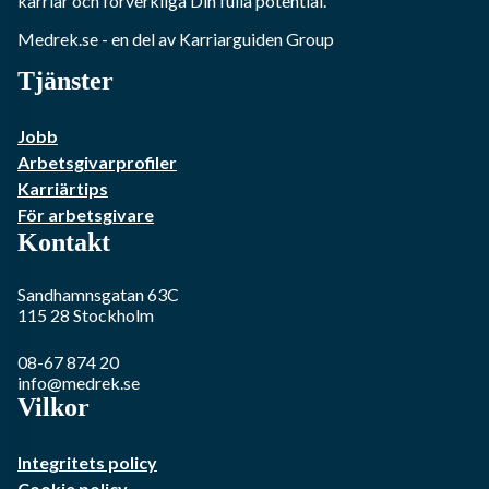
karriär och förverkliga Din fulla potential.
Medrek.se
- en del av Karriarguiden Group
Tjänster
Jobb
Arbetsgivarprofiler
Karriärtips
För arbetsgivare
Kontakt
Sandhamnsgatan 63C
115 28
Stockholm
08-67 874 20
info@medrek.se
Vilkor
Integritets policy
Cookie policy