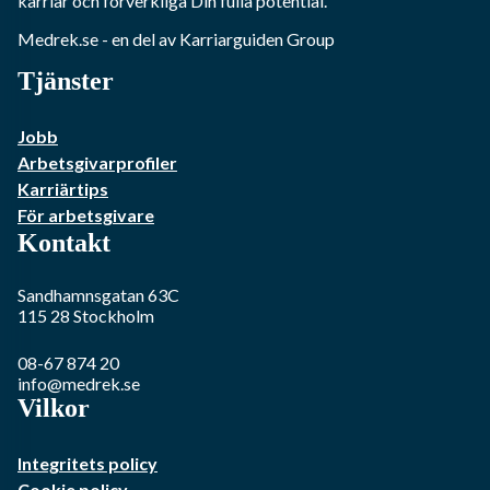
karriär och förverkliga Din fulla potential.
Medrek.se
- en del av Karriarguiden Group
Tjänster
Jobb
Arbetsgivarprofiler
Karriärtips
För arbetsgivare
Kontakt
Sandhamnsgatan 63C
115 28
Stockholm
08-67 874 20
info@medrek.se
Vilkor
Integritets policy
Cookie policy