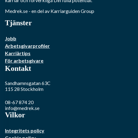
karriär och förverkliga Din fulla potential.
Medrek.se
- en del av Karriarguiden Group
Tjänster
Jobb
Arbetsgivarprofiler
Karriärtips
För arbetsgivare
Kontakt
Sandhamnsgatan 63C
115 28
Stockholm
08-67 874 20
info@medrek.se
Vilkor
Integritets policy
Cookie policy