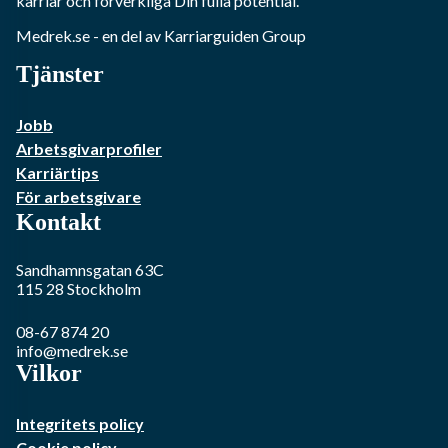
karriär och förverkliga Din fulla potential.
Medrek.se
- en del av Karriarguiden Group
Tjänster
Jobb
Arbetsgivarprofiler
Karriärtips
För arbetsgivare
Kontakt
Sandhamnsgatan 63C
115 28
Stockholm
08-67 874 20
info@medrek.se
Vilkor
Integritets policy
Cookie policy