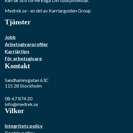
karriär och förverkliga Din fulla potential.
Medrek.se
- en del av Karriarguiden Group
Tjänster
Jobb
Arbetsgivarprofiler
Karriärtips
För arbetsgivare
Kontakt
Sandhamnsgatan 63C
115 28
Stockholm
08-67 874 20
info@medrek.se
Vilkor
Integritets policy
Cookie policy