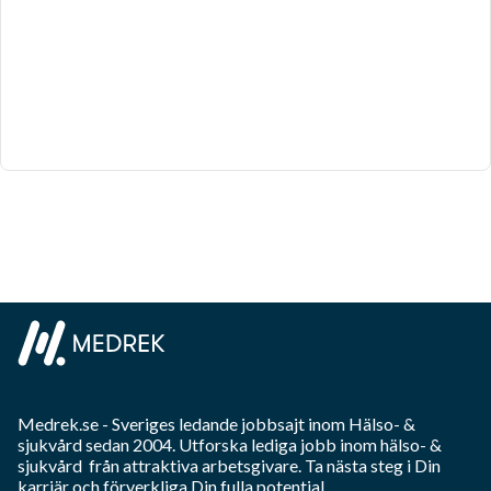
Medrek.se
- Sveriges ledande jobbsajt inom
Hälso- &
sjukvård
sedan 2004. Utforska lediga jobb inom
hälso- &
sjukvård
från attraktiva arbetsgivare. Ta nästa steg i Din
karriär och förverkliga Din fulla potential.