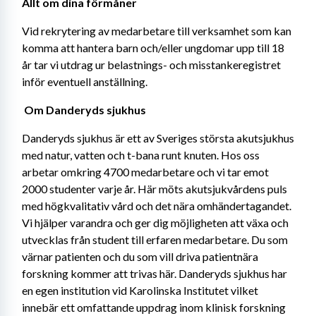
Allt om dina förmåner
Vid rekrytering av medarbetare till verksamhet som kan 
komma att hantera barn och/eller ungdomar upp till 18 
år tar vi utdrag ur belastnings- och misstankeregistret 
inför eventuell anställning. 
Om Danderyds sjukhus 
Danderyds sjukhus är ett av Sveriges största akutsjukhus 
med natur, vatten och t-bana runt knuten. Hos oss 
arbetar omkring 4700 medarbetare och vi tar emot 
2000 studenter varje år. Här möts akutsjukvårdens puls 
med högkvalitativ vård och det nära omhändertagandet. 
Vi hjälper varandra och ger dig möjligheten att växa och 
utvecklas från student till erfaren medarbetare. Du som 
värnar patienten och du som vill driva patientnära 
forskning kommer att trivas här. Danderyds sjukhus har 
en egen institution vid Karolinska Institutet vilket 
innebär ett omfattande uppdrag inom klinisk forskning 