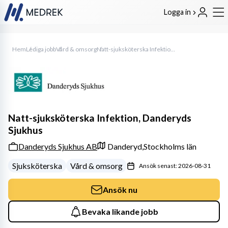
Logga in
Hem
Lediga jobb
Vård & omsorg
Natt-sjuksköterska Infektion, Danderyds Sjukhus
Natt-sjuksköterska Infektion, Danderyds
Sjukhus
Danderyds Sjukhus AB
Danderyd,
Stockholms län
Sjuksköterska
Vård & omsorg
Ansök senast: 2026-08-31
Ansök nu
Bevaka likande jobb