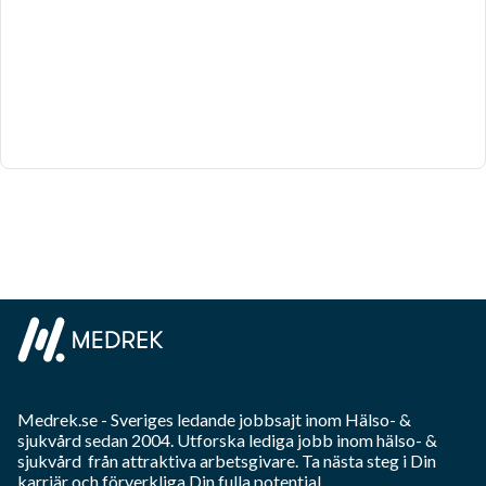
Medrek.se
- Sveriges ledande jobbsajt inom
Hälso- &
sjukvård
sedan 2004. Utforska lediga jobb inom
hälso- &
sjukvård
från attraktiva arbetsgivare. Ta nästa steg i Din
karriär och förverkliga Din fulla potential.