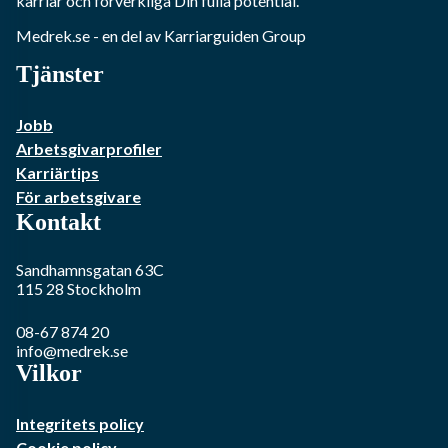
karriär och förverkliga Din fulla potential.
Medrek.se
- en del av Karriarguiden Group
Tjänster
Jobb
Arbetsgivarprofiler
Karriärtips
För arbetsgivare
Kontakt
Sandhamnsgatan 63C
115 28
Stockholm
08-67 874 20
info@medrek.se
Vilkor
Integritets policy
Cookie policy