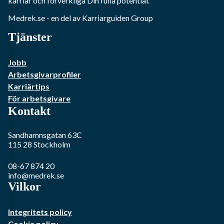
karriär och förverkliga Din fulla potential.
Medrek.se
- en del av Karriarguiden Group
Tjänster
Jobb
Arbetsgivarprofiler
Karriärtips
För arbetsgivare
Kontakt
Sandhamnsgatan 63C
115 28
Stockholm
08-67 874 20
info@medrek.se
Vilkor
Integritets policy
Cookie policy