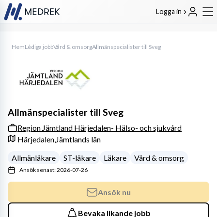
Logga in
Hem
Lediga jobb
Vård & omsorg
Allmänspecialister till Sveg
Allmänspecialister till Sveg
Region Jämtland Härjedalen- Hälso- och sjukvård
Härjedalen,
Jämtlands län
Allmänläkare
ST-läkare
Läkare
Vård & omsorg
Ansök senast: 2026-07-26
Ansök nu
Bevaka likande jobb