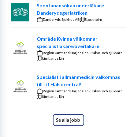
I Region Jämtland Härjedalen är livskvaliteten i fokus. 
Spontanansökan underläkare
Här är den storslagna naturen alltid nära. Här bor du 
Danderydsgeriatriken
trivsamt och kan fylla din fritid med upplevelser i hela 
Danderyds Sjukhus AB
Stockholm
Härjedalen. 
Område Kvinna välkomnar
Är du kollegan som gör vårt team komplett? Vi söker 
specialistläkare/överläkare
ytterligare två kollegor till vårt goa gäng 
Region Jämtland Härjedalen- Hälso- och sjukvård
allmänspecialister med glesbygdsmedicinskt intresse.
Jämtlands län
Vi erbjuder den bästa lösningen för just dig vad gäller 
digitala lösningar, schema och upplägg, för att du ska få 
Specialist i allmänmedicin välkomnas
ut maximalt av både jobb och fritid. Du är också medlem 
till Lit Hälsocentral!
i vår personalförening som erbjuder en mängd olika 
Region Jämtland Härjedalen- Hälso- och sjukvård
aktiviteter.
Jämtlands län
Vi utvecklas tillsammans i arbetet med god och nära 
vård, framtidens Primärvård! Som läkare har du ett 
Se alla jobb
listningsområde baserat på ca 1100 patienter vilket 
möjliggör kontinuitet och trygghet. Ett utvecklande 
personcentrerat arbetssätt tillsammans i teamet på 