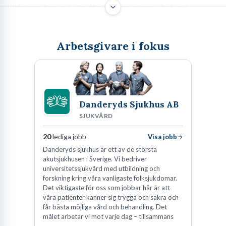
utbildningsvägar och löneförväntningar inom vård- och
omsorgssektorn i Sverige. Lär dig mer om vanliga yrken som
sjuksköterska, undersköterska och läkare, och hur framtiden ser
Arbetsgivare i fokus
ut i denna samhällsviktiga bransch.
Att jobba inom vård & omsorg – Mer
Danderyds Sjukhus AB
än bara ett yrke
SJUKVÅRD
20
lediga jobb
Visa jobb
Låt oss vara ärliga från start. Att välja en karriär inom
vård och
Danderyds sjukhus är ett av de största
omsorg
är sällan ett beslut man fattar lättvindigt över en fika.
akutsjukhusen i Sverige. Vi bedriver
Det är ett kall för många, absolut. Men det är också ett jobb. Ett
universitetssjukvård med utbildning och
forskning kring våra vanligaste folksjukdomar.
krävande, utmanande och ibland otacksamt jobb. Samtidigt är
Det viktigaste för oss som jobbar här är att
det få yrkesområden som erbjuder en sådan omedelbar känsla av
våra patienter känner sig trygga och säkra och
mening. Varje dag gör du en konkret skillnad för en annan
får bästa möjliga vård och behandling. Det
målet arbetar vi mot varje dag – tillsammans
människa. Det är en verklighet som är svår att hitta någon