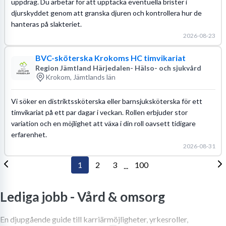
uppdrag. Du arbetar för att upptäcka eventuella brister i
djurskyddet genom att granska djuren och kontrollera hur de
hanteras på slakteriet.
2026-08-23
BVC-sköterska Krokoms HC timvikariat
Region Jämtland Härjedalen- Hälso- och sjukvård
Krokom, Jämtlands län
Vi söker en distriktssköterska eller barnsjuksköterska för ett
timvikariat på ett par dagar i veckan. Rollen erbjuder stor
variation och en möjlighet att växa i din roll oavsett tidigare
erfarenhet.
2026-08-31
1
2
3
100
...
Lediga jobb -
Vård & omsorg
En djupgående guide till karriärmöjligheter, yrkesroller,