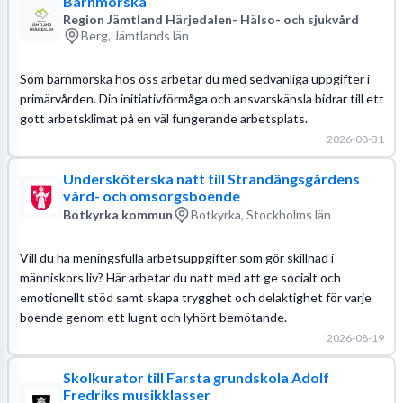
Barnmorska
Region Jämtland Härjedalen- Hälso- och sjukvård
Berg, Jämtlands län
Som barnmorska hos oss arbetar du med sedvanliga uppgifter i
primärvården. Din initiativförmåga och ansvarskänsla bidrar till ett
gott arbetsklimat på en väl fungerande arbetsplats.
2026-08-31
Undersköterska natt till Strandängsgårdens
vård- och omsorgsboende
Botkyrka kommun
Botkyrka, Stockholms län
Vill du ha meningsfulla arbetsuppgifter som gör skillnad i
människors liv? Här arbetar du natt med att ge socialt och
emotionellt stöd samt skapa trygghet och delaktighet för varje
boende genom ett lugnt och lyhört bemötande.
2026-08-19
Skolkurator till Farsta grundskola Adolf
Fredriks musikklasser