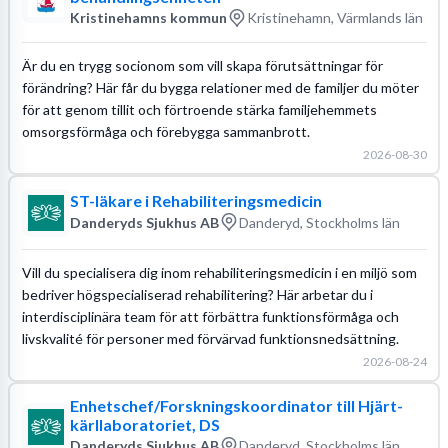
Kristinehamns kommun
Kristinehamn, Värmlands län
Är du en trygg socionom som vill skapa förutsättningar för
förändring? Här får du bygga relationer med de familjer du möter
för att genom tillit och förtroende stärka familjehemmets
omsorgsförmåga och förebygga sammanbrott.
2026-08-30
ST-läkare i Rehabiliteringsmedicin
Danderyds Sjukhus AB
Danderyd, Stockholms län
Vill du specialisera dig inom rehabiliteringsmedicin i en miljö som
bedriver högspecialiserad rehabilitering? Här arbetar du i
interdisciplinära team för att förbättra funktionsförmåga och
livskvalité för personer med förvärvad funktionsnedsättning.
2026-08-24
Enhetschef/Forskningskoordinator till Hjärt-
kärllaboratoriet, DS
Danderyds Sjukhus AB
Danderyd, Stockholms län