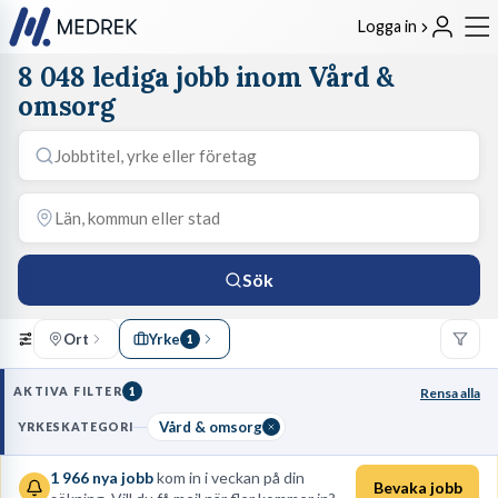
Logga in
8 048 lediga jobb inom Vård &
omsorg
Sök
Ort
Yrke
1
AKTIVA FILTER
1
Rensa alla
Vård & omsorg
YRKESKATEGORI
1 966
nya jobb
kom in i veckan på din
Bevaka jobb