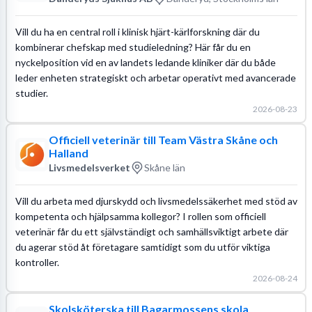
Vill du ha en central roll i klinisk hjärt-kärlforskning där du
kombinerar chefskap med studieledning? Här får du en
nyckelposition vid en av landets ledande kliniker där du både
leder enheten strategiskt och arbetar operativt med avancerade
studier.
2026-08-23
Officiell veterinär till Team Västra Skåne och
Halland
Livsmedelsverket
Skåne län
Vill du arbeta med djurskydd och livsmedelssäkerhet med stöd av
kompetenta och hjälpsamma kollegor? I rollen som officiell
veterinär får du ett självständigt och samhällsviktigt arbete där
du agerar stöd åt företagare samtidigt som du utför viktiga
kontroller.
2026-08-24
Skolsköterska till Bagarmossens skola