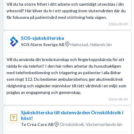
Vill du ha större frihet i ditt arbete och samtidigt utvecklas i din
yrkesroll? Här kliver du in i ett uppdrag inom slutenvården där du
får fokusera på patientvård med stöttning hela vägen.
2026-09-09
SOS-sjuksköterska
SOS Alarm Sverige AB
Halmstad, Hallands län
Vill du använda din breda kunskap och fingertoppskänsla för att
rädda liv via telefon? I den här rollen arbetar du huvudsakligen
med telefonbedömning och triagering av patienter i alla åldrar
som ringt 112. Du bedömer ambulansbehov, ger akutmedicinsk
rådgivning och vägleder människor till rätt vårdnivå i en miljö som
präglas av engagemang och gemenskap.
2026-08-30
Sjuksköterska till slutenvården Örnsköldsvik i
höst!
Te Crea Care AB
Örnsköldsvik, Västernorrlands län