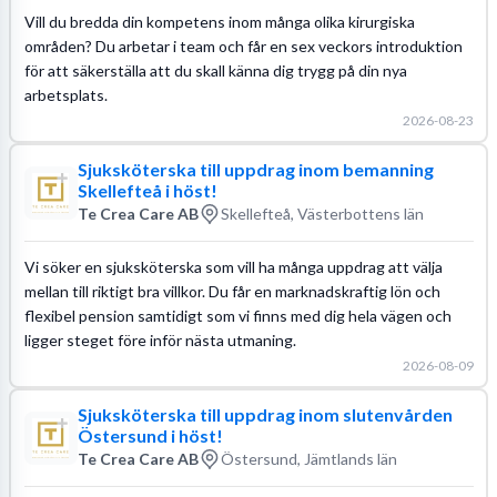
Vill du bredda din kompetens inom många olika kirurgiska
områden? Du arbetar i team och får en sex veckors introduktion
för att säkerställa att du skall känna dig trygg på din nya
arbetsplats.
2026-08-23
Sjuksköterska till uppdrag inom bemanning
Skellefteå i höst!
Te Crea Care AB
Skellefteå, Västerbottens län
Vi söker en sjuksköterska som vill ha många uppdrag att välja
mellan till riktigt bra villkor. Du får en marknadskraftig lön och
flexibel pension samtidigt som vi finns med dig hela vägen och
ligger steget före inför nästa utmaning.
2026-08-09
Sjuksköterska till uppdrag inom slutenvården
Östersund i höst!
Te Crea Care AB
Östersund, Jämtlands län