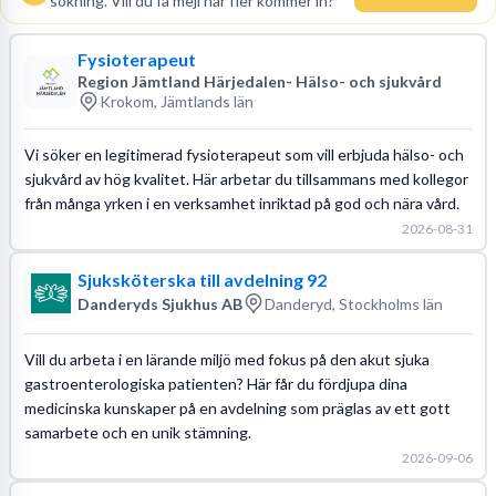
sökning. Vill du få mejl när fler kommer in?
Fysioterapeut
Region Jämtland Härjedalen- Hälso- och sjukvård
Krokom, Jämtlands län
Vi söker en legitimerad fysioterapeut som vill erbjuda hälso- och
sjukvård av hög kvalitet. Här arbetar du tillsammans med kollegor
från många yrken i en verksamhet inriktad på god och nära vård.
2026-08-31
Sjuksköterska till avdelning 92
Danderyds Sjukhus AB
Danderyd, Stockholms län
Vill du arbeta i en lärande miljö med fokus på den akut sjuka
gastroenterologiska patienten? Här får du fördjupa dina
medicinska kunskaper på en avdelning som präglas av ett gott
samarbete och en unik stämning.
2026-09-06