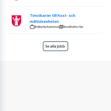
Timvikarier till Kost- och
måltidsenheten
Botkyrka kommun
Stockholms län
Se alla jobb