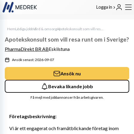
Logga in
Hem
Lediga jobb
Vård & omsorg
Apotekskonsult som vill resa runt om i Sverige?
Apotekskonsult som vill resa runt om i Sverige?
PharmaDirekt BR AB
Eskilstuna
Ansök senast: 2026-09-07
Ansök nu
Bevaka likande jobb
Få mejl med jobbannonser från arbetsgivaren.
Företagsbeskrivning:
Vi är ett engagerat och framåtblickande företag inom 