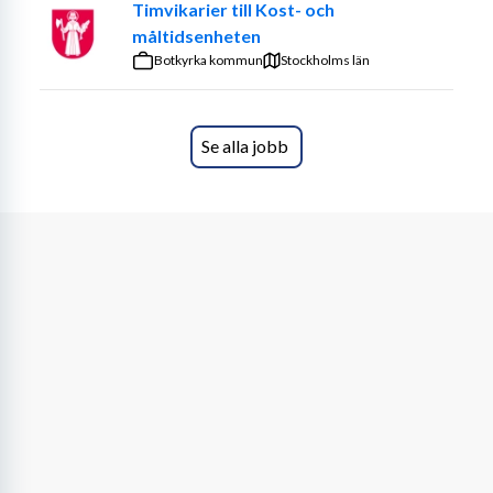
Timvikarier till Kost- och
måltidsenheten
Botkyrka kommun
Stockholms län
Se alla jobb