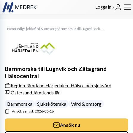
Logga in
Hem
Lediga jobb
Vård & omsorg
Barnmorska till Lugnvik och Zätagränd Hälsocentral
Barnmorska till Lugnvik och Zätagränd
Hälsocentral
Region Jämtland Härjedalen- Hälso- och sjukvård
Östersund,
Jämtlands län
Barnmorska
Sjuksköterska
Vård & omsorg
Ansök senast: 2026-08-16
Ansök nu