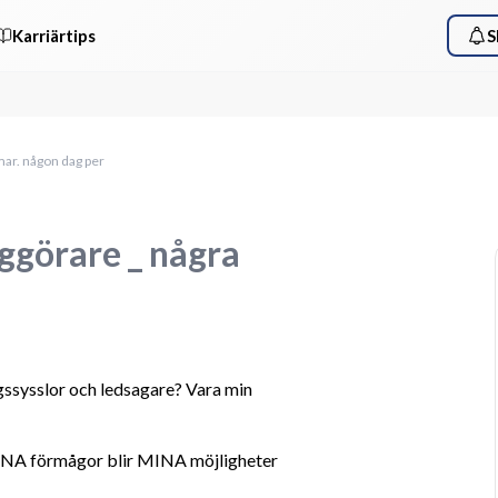
Karriärtips
S
mar. någon dag per
ggörare _ några
gssysslor och ledsagare? Vara min 
NA förmågor blir MINA möjligheter 