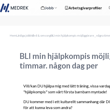
Jobb
Arbetsgivarprofiler
Hem
Lediga jobb
Vård & omsorg
BLI min hjälpkompis möjliggörare _ några tim
BLI min hjälpkompis möjli
timmar. någon dag per
Vill/kan DU hjälpa mig med lätt träning, vissa varda
"hjälpkompis" som vårt första barnbarn myntade!
DU kommer med i ett kulturellt sammanhang där DI
för att kunna leva som andra? 