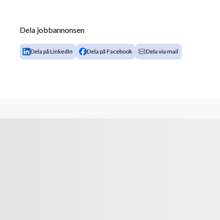
samtid. 
Dela jobbannonsen
Jag behöver hjälp i mycket av praktiskt utförande 
inte fungerar så bra.
Dela på LinkedIn
Dela på Facebook
Dela via mail
Allt ifrån det intima till framträdande i publikt sam
Jag har moderna och bra hjälpmedel för uppresning fr
träningsredskap
( OBS! Arbetsuppgifter inom området vård och omsor
vardag...)
Detta jobb kan passa utmärkt vid sidan av ditt liv so
studier eller vid vissa deltidsarbete. Meningsfull bis
Arbetet sker oftast enligt schema i pass a´ ca 2-3 ti
onsdag, torsdag mellan kl 15-18, alternativt någon an
mellan kl. 18.30-21.30. Undantagsvis under någon del
anpassningar när det gäller dag och tid.