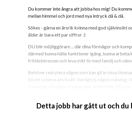
Du kommer inte ångra att jobba hos mig! Du komm
mellan himmel och jord med nya intryck då & då.
Sökes - gärna en årsrik kvinna med god självinsikt oc
ålder är bara ett par siffror :)
DU blir möjliggörare ... där dina förmågor och kompe
därmed kunna hålla funktioner igång, kunna arbeta/
fritidsintressen och leva mitt liv med familj och vänn
Behöver rekrytera någon som kan gå in vissa timmar
bli ett schema em/kväll. Vanligtvis någon måndag, tis
undantagsvis någon fredag eller under helg. På prov red
hösten. Ev. som semestervikarie dagtid någon del a
Detta jobb har gått ut och du
Resor i och utom landet kan på sikt förekomma - O
Bra om du har intresse, kunnande och erfarenheter in
i vid mening. Inslag av arbete inom trädgård, hushå
aktiviteter som kan förekomma. Visst kunnande inom 