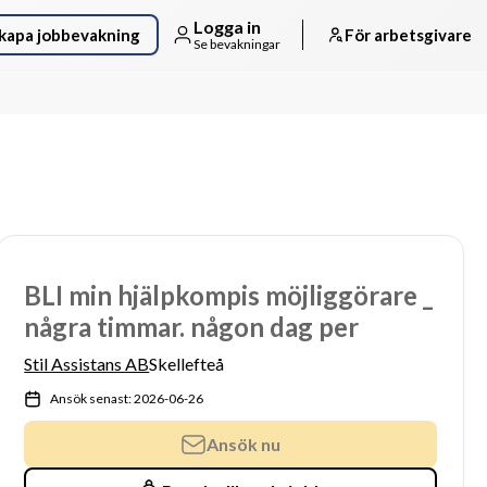
Logga in
kapa jobbevakning
För arbetsgivare
Se bevakningar
BLI min hjälpkompis möjliggörare _
några timmar. någon dag per
Stil Assistans AB
Skellefteå
Ansök senast: 2026-06-26
Ansök nu