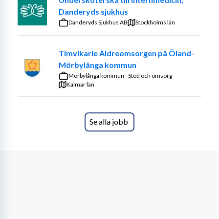
Du som medarbetare arbetar utifrån ett pedagogiskt 
Danderyds sjukhus
och ett återhämtningsinriktat arbetssätt. Verksamheten 
Danderyds Sjukhus AB
Stockholms län
är grundad på respekt för kundens rätt till 
självbestämmande, inflytande och integritet.
Timvikarie Äldreomsorgen på Öland-
Exempel på arbetsuppgifter:
Mörbylånga kommun
Mörbylånga kommun - Stöd och omsorg
Vardagssysslor som städning, handling, 
Kalmar län
matlagning, bäddning
Dokumentering och rapportering
Utflykter, promenader, träning och aktiviteter
Se alla jobb
Personlig omvårdnad som medicin, hygien, dusch, 
toalettbesök, stöttning, social närvaro
Stötta och motivera kunden för ökad 
självständighet i sin vardag
Arbetstiderna är förlagda efter kundernas behov och 
varierar mellan dag, kväll och nattetid, både vardagar 
och helger.