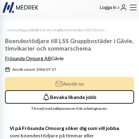
Logga in
Hem
Lediga jobb
Vård & omsorg
Boendestödjare till LSS Gruppbostäder i Gävle, timvikarier och sommarschema
Boendestödjare till LSS Gruppbostäder i Gävle,
timvikarier och sommarschema
Frösunda Omsorg AB
Gävle
Ansök senast: 2026-07-27
Ansök nu
Bevaka likande jobb
Få mejl med jobbannonser från arbetsgivaren.
Vi på Frösunda Omsorg söker dig som vill jobba 
som boendestödjare på timmar eller 