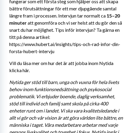
fungerar som ett första steg som hjälper oss att skapa 
bättre förutsättningar för ett mer djupgående samtal 
längre fram i processen. Intervjun tar normalt ca 
15–20 
minuter
 att genomföra och vi ser helst att du gör den så 
snart du har möjlighet. Tips inför intervjun? Ta gärna en 
titt på denna artikel: 
https://www.hubert.ai/insights/tips-och-rad-infor-din-
forsta-hubert-intervju
Vill du läsa mer om hur det är att jobba inom Nytida 
klicka här.
Nytida ger stöd till barn, unga och vuxna för hela livets 
behov inom funktionsnedsättning och psykosocial 
problematik. Vi erbjuder boende, daglig verksamhet, 
stöd till individ och familj samt skola på cirka 400 
enheter runt om i landet. Vi ska vara kvalitetsledande i 
allt vi gör och vår vision är att göra världen lite bättre, en 
människa i taget. Våra medarbetare arbetar med varje 
persons livskvalitet och trygghet i fokus. Nytida ingår i 