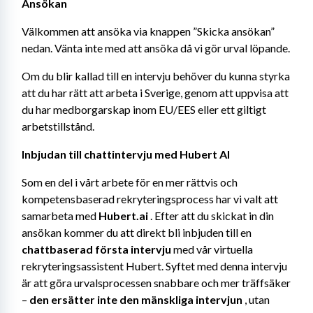
Ansökan
Välkommen att ansöka via knappen ”Skicka ansökan” 
nedan. Vänta inte med att ansöka då vi gör urval löpande.
Om du blir kallad till en intervju behöver du kunna styrka 
att du har rätt att arbeta i Sverige, genom att uppvisa att 
du har medborgarskap inom EU/EES eller ett giltigt 
arbetstillstånd.
Inbjudan till chattintervju med Hubert AI
Som en del i vårt arbete för en mer rättvis och 
kompetensbaserad rekryteringsprocess har vi valt att 
samarbeta med 
Hubert.ai
 . Efter att du skickat in din 
ansökan kommer du att direkt bli inbjuden till en 
chattbaserad första intervju
 med vår virtuella 
rekryteringsassistent Hubert. Syftet med denna intervju 
är att göra urvalsprocessen snabbare och mer träffsäker 
– 
den ersätter inte den mänskliga intervjun
 , utan 