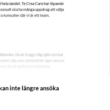
 hela landet. Te Crea Care har löpande 
onsult ska ha många uppdrag att välja 
ra konsulter där vi är ett team.
llanden. Du är trygg i dig själv och har 
 söker dig som värdesätter eget ansvar, 
imat. Du är lyhörd och bemöter 
nde under uppdraget och när det är 
 kan inte längre ansöka
t hitta de bästa uppdragen åt dig, boka 
h ligger steget före inför nästa 