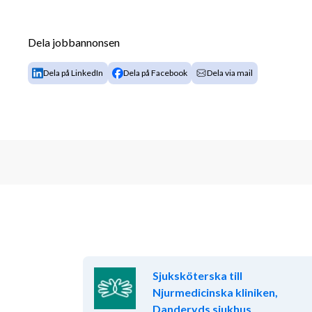
· Marknadskraftig lön
Dela jobbannonsen
· En dedikerad konsultchef
Dela på LinkedIn
Dela på Facebook
Dela via mail
· Komplett försäkring
· Flexibel pension
· Friskvårdsbidrag
· Utbildningar
· Tipsbonus
· Konsultträffar
I denna rekrytering tillämpar vi löpande urval. Du 
redan idag. Är du intresserad av att veta mer om oss
Sjuksköterska till
0733060130 eller besök vår hemsida på 
www.tecre
Njurmedicinska kliniken,
Danderyds sjukhus