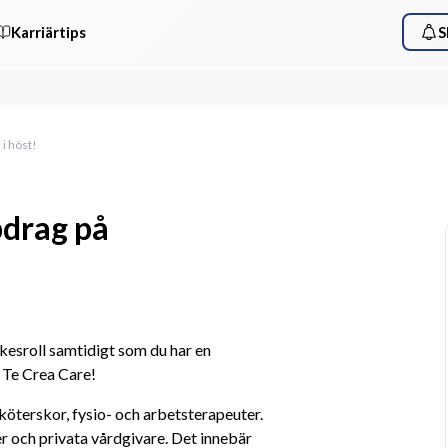
Karriärtips
S
 i höst!
pdrag på
yrkesroll samtidigt som du har en 
 Te Crea Care!
terskor, fysio- och arbetsterapeuter. 
 och privata vårdgivare. Det innebär 