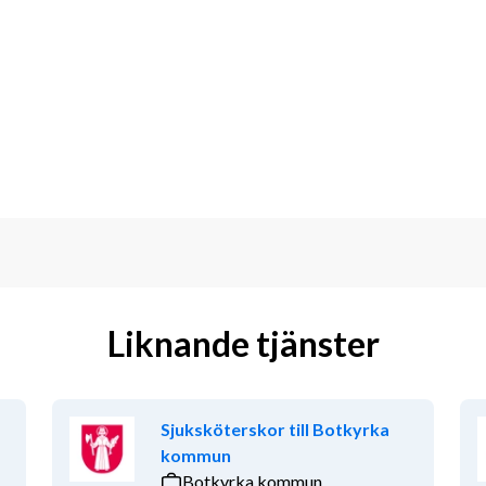
Liknande tjänster
är varmt välkommen med din ansökan 
, kontakta Konsultchef Nina på 
Sjuksköterskor till Botkyrka
acare.com
kommun
Botkyrka kommun