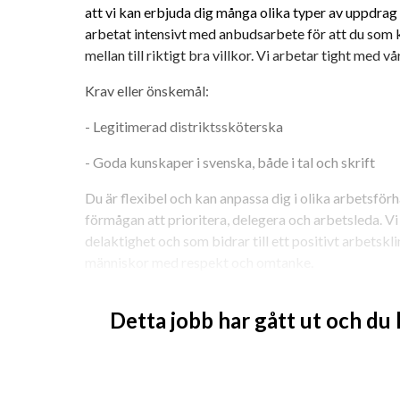
att vi kan erbjuda dig många olika typer av uppdrag i
arbetat intensivt med anbudsarbete för att du som k
mellan till riktigt bra villkor. Vi arbetar tight med vå
Krav eller önskemål:
- Legitimerad distriktssköterska
- Goda kunskaper i svenska, både i tal och skrift
Du är flexibel och kan anpassa dig i olika arbetsförhå
förmågan att prioritera, delegera och arbetsleda. Vi
delaktighet och som bidrar till ett positivt arbetskl
människor med respekt och omtanke.
Vi finns med dig hela vägen från uppdragsstart, löpa
Detta jobb har gått ut och du
dags att se på fortsättning. Vi finns med alltifrån at
ev resa och boende, som bollplank under uppdraget oc
uppdrag.
Vi erbjuder dig: