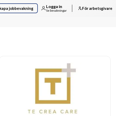
Logga in
kapa jobbevakning
För arbetsgivare
Se bevakningar