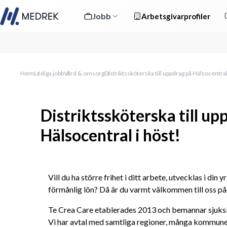
Jobb
Arbetsgivarprofiler
Hem
Lediga jobb
Vård & omsorg
Distriktssköterska till uppdrag på Hälsocentral
Distriktssköterska till up
Hälsocentral i höst!
Vill du ha större frihet i ditt arbete, utvecklas i din 
förmånlig lön? Då är du varmt välkommen till oss på
Te Crea Care etablerades 2013 och bemannar sjukskö
Vi har avtal med samtliga regioner, många kommuner