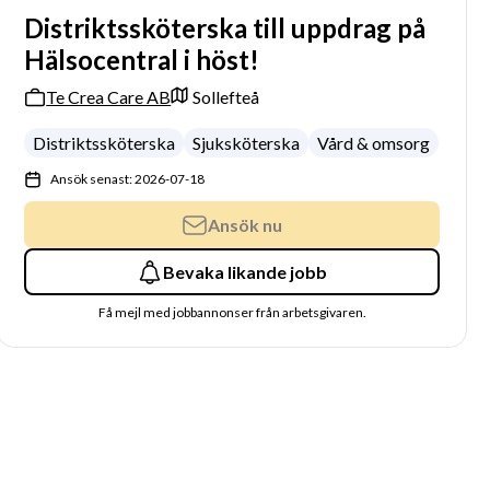
Distriktssköterska till uppdrag på
Hälsocentral i höst!
Te Crea Care AB
Sollefteå
Distriktssköterska
Sjuksköterska
Vård & omsorg
Ansök senast: 2026-07-18
Ansök nu
Bevaka likande jobb
Få mejl med jobbannonser från arbetsgivaren.