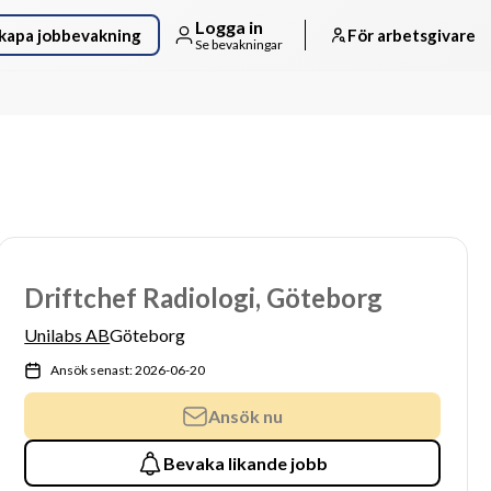
Logga in
kapa jobbevakning
För arbetsgivare
Se bevakningar
Driftchef Radiologi, Göteborg
Unilabs AB
Göteborg
Ansök senast: 2026-06-20
Ansök nu
Bevaka likande jobb