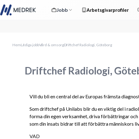
Jobb
Arbetsgivarprofiler
Hem
Lediga jobb
Vård & omsorg
Driftchef Radiologi, Göteborg
Driftchef Radiologi, Göte
Vill du bli en central del av Europas främsta diagnos
Som driftchef på Unilabs blir du en viktig del i radio
forma din egen verksamhet, driva förbättringar och 
som din insats bidrar till att förbättra människors liv
VAD 