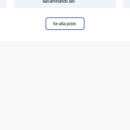
Jämtlands län
.Unilabs.se
h bild- och funktionsdiagnostik till 
s av hög kvalitet, säkerhet och 
Se alla jobb
 växer ständigt. De största 
ensjuksköterskor och läkare med 
emedicin. Att arbeta på Unilabs 
cera testresultat. Vi tillhandahåller 
givare. Vårt arbete förändrar livet 
kt privilegium och något värt att arbeta 