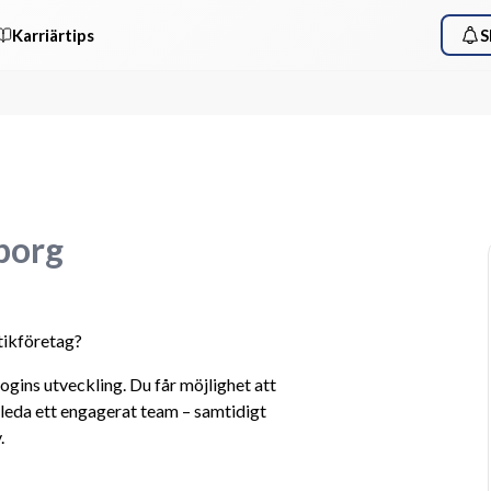
Karriärtips
S
borg
tikföretag? 
logins utveckling. Du får möjlighet att 
leda ett engagerat team – samtidigt 
. 