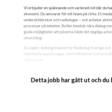
Vi erbjuder en spännande och varierad roll där du har
ekonomi. Du ansvarar för ett team på cirka 15 meda
undersköterskor och radiologer – och arbetar aktivt
processer på enheten. Rollen innebär nära dialog me
goda möjligheter att påverka både det dagliga arbe
utveckling. 
Du ingår i ledningsteamet för Radiologi Sverige och 
med korta beslutsvägar, stort inflytande och en kult
eget ansvar. 
Vår enhet ligger centralt i Göteborg, i charmiga sta
Detta jobb har gått ut och du
VEM 
På Unilabs väger inställning och personlighet minst 
värdesätter att du är nyfiken, kommunikativ och lyhö
ledarskapsintresse. Du trivs med att motivera andr
förutsättningar för goda prestationer. Du är struktu