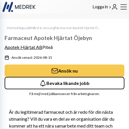
Logga in
Hem
Lediga jobb
Vård & omsorg
Farmaceut Apotek Hjärtat Öjebyn
Farmaceut Apotek Hjärtat Öjebyn
Apotek Hjärtat AB
Piteå
Ansök senast: 2026-08-15
Ansök nu
Bevaka likande jobb
Få mejl med jobbannonser från arbetsgivaren.
Är du legitimerad farmaceut och är redo för din nästa 
utmaning? Vill du vara en del av en organisation där du 
kommer att ha ett nära samarbete med ditt team och 