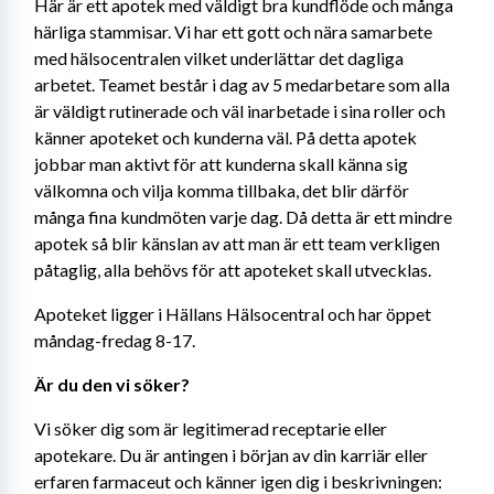
Här är ett apotek med väldigt bra kundflöde och många 
härliga stammisar. Vi har ett gott och nära samarbete 
med hälsocentralen vilket underlättar det dagliga 
arbetet. Teamet består i dag av 5 medarbetare som alla 
är väldigt rutinerade och väl inarbetade i sina roller och 
känner apoteket och kunderna väl. På detta apotek 
jobbar man aktivt för att kunderna skall känna sig 
välkomna och vilja komma tillbaka, det blir därför 
många fina kundmöten varje dag. Då detta är ett mindre 
apotek så blir känslan av att man är ett team verkligen 
påtaglig, alla behövs för att apoteket skall utvecklas.
Apoteket ligger i Hällans Hälsocentral och har öppet 
måndag-fredag 8-17.
Är du den vi söker?
Vi söker dig som är legitimerad receptarie eller 
apotekare. Du är antingen i början av din karriär eller 
erfaren farmaceut och känner igen dig i beskrivningen: