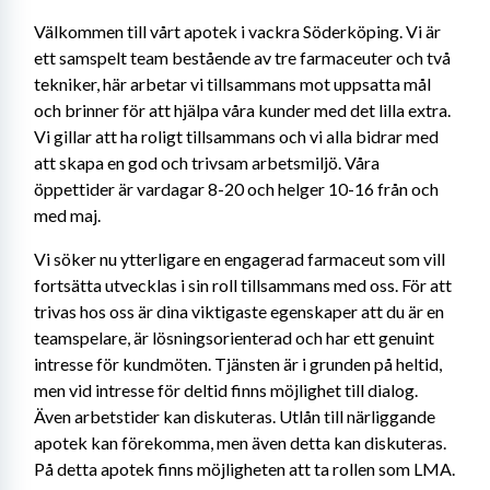
Välkommen till vårt apotek i vackra Söderköping. Vi är 
ett samspelt team bestående av tre farmaceuter och två 
tekniker, här arbetar vi tillsammans mot uppsatta mål 
och brinner för att hjälpa våra kunder med det lilla extra. 
Vi gillar att ha roligt tillsammans och vi alla bidrar med 
att skapa en god och trivsam arbetsmiljö. Våra 
öppettider är vardagar 8-20 och helger 10-16 från och 
med maj.
Vi söker nu ytterligare en engagerad farmaceut som vill 
fortsätta utvecklas i sin roll tillsammans med oss. För att 
trivas hos oss är dina viktigaste egenskaper att du är en 
teamspelare, är lösningsorienterad och har ett genuint 
intresse för kundmöten. Tjänsten är i grunden på heltid, 
men vid intresse för deltid finns möjlighet till dialog. 
Även arbetstider kan diskuteras. Utlån till närliggande 
apotek kan förekomma, men även detta kan diskuteras. 
På detta apotek finns möjligheten att ta rollen som LMA.