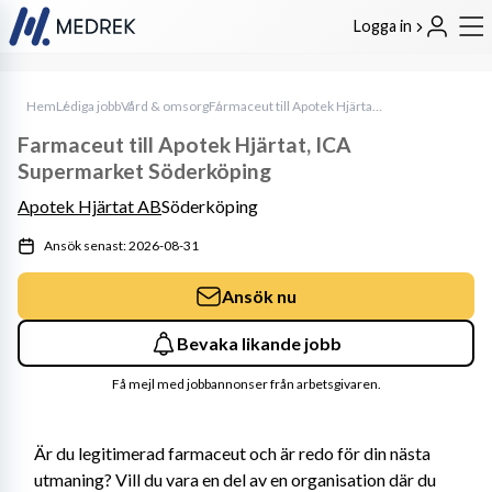
Logga in
Hem
Lediga jobb
Vård & omsorg
Farmaceut till Apotek Hjärtat, ICA Supermarket Söderköping
Farmaceut till Apotek Hjärtat, ICA
Supermarket Söderköping
Apotek Hjärtat AB
Söderköping
Ansök senast: 2026-08-31
Ansök nu
Bevaka likande jobb
Få mejl med jobbannonser från arbetsgivaren.
Är du legitimerad farmaceut och är redo för din nästa 
utmaning? Vill du vara en del av en organisation där du 