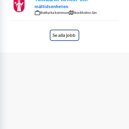
måltidsenheten
Botkyrka kommun
Stockholms län
Se alla jobb