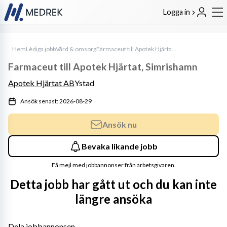
Logga in
Hem
Lediga jobb
Vård & omsorg
Farmaceut till Apotek Hjärtat, Simrishamn
Farmaceut till Apotek Hjärtat, Simrishamn
Apotek Hjärtat AB
Ystad
Ansök senast: 2026-08-29
Ansök nu
Bevaka likande jobb
Få mejl med jobbannonser från arbetsgivaren.
Detta jobb har gått ut och du kan inte
längre ansöka
Dela jobbannonsen