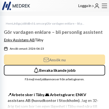
Logga in
Hem
Lediga jobb
Vård & omsorg
Gör vardagen enklare – bli personlig assistent
Gör vardagen enklare – bli personlig assistent
Enkv Assistans AB
Täby
Ansök senast: 2026-06-23
Ansök nu
Bevaka likande jobb
Få mejl med jobbannonser från arbetsgivaren.
📍Arbete sker i Täby.👥 Arbetsgivare: ENKV 
assistans AB (huvudkontor i Stockholm).
 Jag en 32-
årig tjej som bor i en egen lägenhet i Täby med nära till 