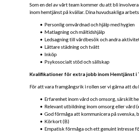
Som en del av vårt team kommer du att bli involverad
inom hemtjänst på kvällar. Dina huvudsakliga arbets
Personlig omvårdnad och hjälp med hygien
Matlagning och måltidshjälp
Ledsagning till vårdbesök och andra aktivite
Lättare städning och tvätt
Inköp
Psykosocialt stöd och sällskap
Kvalifikationer för extra jobb inom Hemtjänst i
För att vara framgångsrik i rollen ser vi gärna att du 
Erfarenhet inom vård och omsorg, särskilt h
Relevant utbildning inom omsorg eller vård 
God förmåga att kommunicera på svenska, båd
Körkort (B)
Empatisk förmåga och ett genuint intresse fö