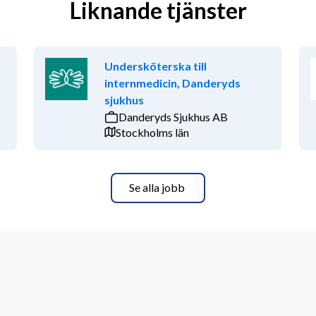
Liknande tjänster
Undersköterska till
r
internmedicin, Danderyds
sjukhus
Danderyds Sjukhus AB
Stockholms län
Se alla jobb