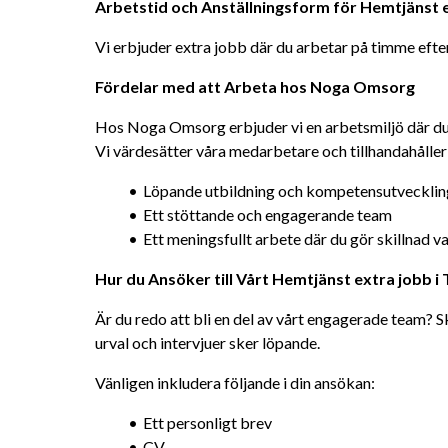
Arbetstid och Anställningsform för Hemtjänst e
Vi erbjuder extra jobb där du arbetar på timme eft
Fördelar med att Arbeta hos Noga Omsorg
Hos Noga Omsorg erbjuder vi en arbetsmiljö där du h
Vi värdesätter våra medarbetare och tillhandahåller
Löpande utbildning och kompetensutvecklin
Ett stöttande och engagerande team
Ett meningsfullt arbete där du gör skillnad v
Hur du Ansöker till Vårt Hemtjänst extra jobb i
Är du redo att bli en del av vårt engagerade team? Sk
urval och intervjuer sker löpande.
Vänligen inkludera följande i din ansökan:
Ett personligt brev
CV