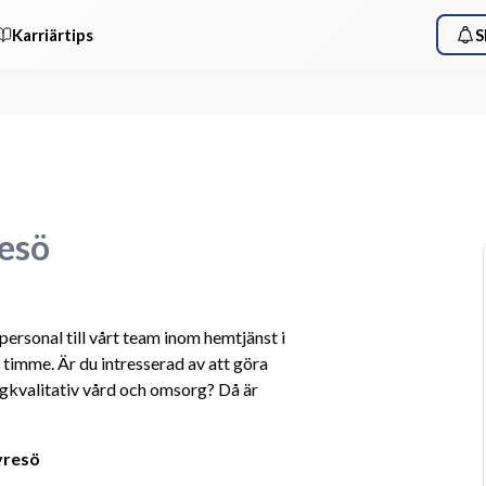
Karriärtips
S
resö
sonal till vårt team inom hemtjänst i 
timme. Är du intresserad av att göra 
ögkvalitativ vård och omsorg? Då är 
yresö