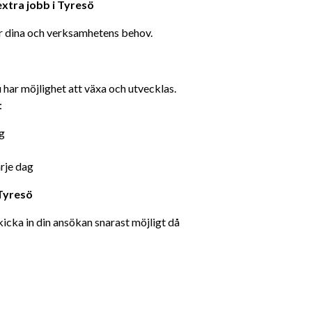
xtra jobb i Tyresö
er dina och verksamhetens behov.
ar möjlighet att växa och utvecklas. 
:
g
arje dag
 Tyresö
icka in din ansökan snarast möjligt då 