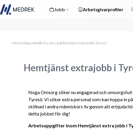
Jobb
Arbetsgivarprofiler
Hem
Lediga jobb
Vård & omsorg
Hemtjänst extrajobb i Tyresö
Hemtjänst extrajobb i Ty
Noga Omsorg söker nu engagerad och omsorgsfull per
Tyresö. Vi söker extra personal som kan hoppa in på 
skillnad i andra människors liv genom att erbjuda h
detta jobbet för dig!
Arbetsuppgifter inom Hemtjänst extra jobb i T