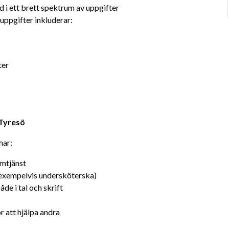
 i ett brett spektrum av uppgifter 
uppgifter inkluderar:
ter
 Tyresö
har:
emtjänst
(exempelvis undersköterska)
e i tal och skrift
r att hjälpa andra