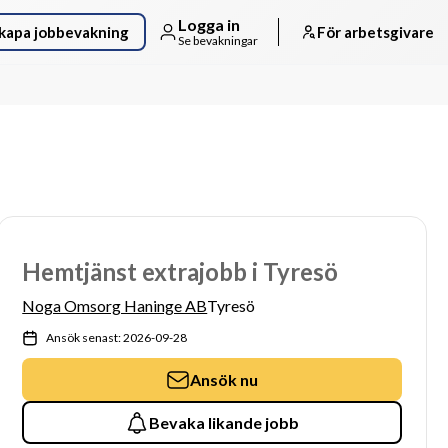
Logga in
kapa jobbevakning
För arbetsgivare
Se bevakningar
Hemtjänst extrajobb i Tyresö
Noga Omsorg Haninge AB
Tyresö
Ansök senast: 2026-09-28
Ansök nu
Bevaka likande jobb