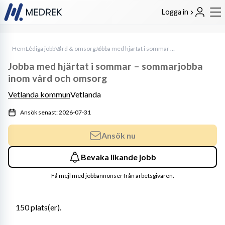
Logga in
Hem
Lediga jobb
Vård & omsorg
Jobba med hjärtat i sommar – sommarjobba inom vård och omsorg
Jobba med hjärtat i sommar – sommarjobba
inom vård och omsorg
Vetlanda kommun
Vetlanda
Ansök senast: 2026-07-31
Ansök nu
Bevaka likande jobb
Få mejl med jobbannonser från arbetsgivaren.
150 plats(er). 