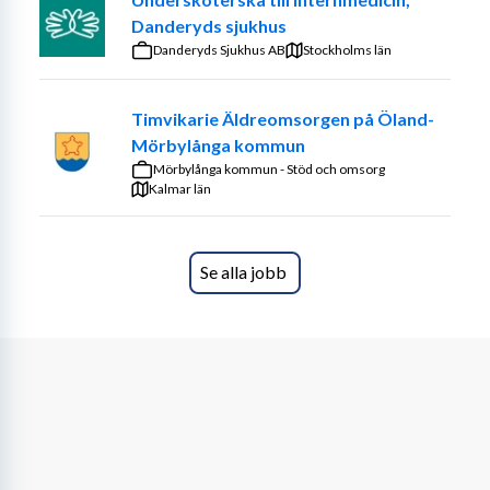
Du väljer själv när under sommaren du vill arbeta, men 
Danderyds sjukhus
det är önskvärt att du jobbar minst fyra 
Danderyds Sjukhus AB
Stockholms län
sammanhängande veckor. Vi erbjuder flera möjliga 
perioder och du kan även arbeta både före och efter 
Timvikarie Äldreomsorgen på Öland-
semesterperioden som sträcker sig från juni till augusti. 
Mörbylånga kommun
Hos oss finns dessutom goda möjligheter att fortsätta 
Mörbylånga kommun - Stöd och omsorg
arbeta även efter sommaren.
Kalmar län
Personlig assistent
Som personlig assistent är du ett nära stöd i en annan 
Se alla jobb
persons vardag. Du hjälper till i det som personen inte 
klarar själv, till exempel personlig omvårdnad, måltider, 
träning eller olika aktiviteter.
Funktionsstöd
Inom funktionsstöd stöttar du personer att utveckla sina 
förmågor och att klara så mycket som möjligt på egen 
hand. Du kan arbeta på gruppbostad, servicebostad, 