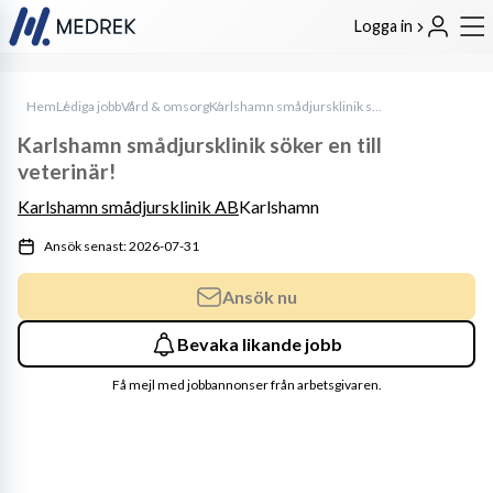
Logga in
Hem
Lediga jobb
Vård & omsorg
Karlshamn smådjursklinik söker en till veterinär!
Karlshamn smådjursklinik söker en till
veterinär!
Karlshamn smådjursklinik AB
Karlshamn
Ansök senast: 2026-07-31
Ansök nu
Bevaka likande jobb
Få mejl med jobbannonser från arbetsgivaren.