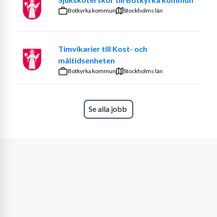
på regelbunden fortbildning!
Botkyrka kommun
Stockholms län
Vi har en familjär och gemytlig stämning på kliniken och 
är övertygade om att personalen är vår viktigaste resurs. 
Timvikarier till Kost- och
Vårt arbetsklimat genomsyras av ömsesidigt förtroende 
måltidsenheten
och beroende på vem du är utformar vi en tjänst med 
Botkyrka kommun
förmåner som passar dig. Kanske är det extra semester, 
Stockholms län
kortare arbetsdagar eller ett lugnare arbetstempo som 
är viktigast för just dig?
Se alla jobb
Beroende på vem du är vad vad du brinner för så finns 
möjlighet att anpassa tjänsten. Till exempel mot kirurgi, 
tandoperationer eller mer medicinska utredningar. Vi har 
även behov av en veterinär som vill jobba med akutvård!
Vi håller till i nyrenoverade lokaler, ritade efter våra 
önskemål om bra arbetsytor och med en planlösning 
som ger ett bra workflow. Kliniken är fullt utrustad med 
idexx-labb, direkt-digital röntgen, operationssal, 
tandröntgen, stationärvårdsstall för dagvård samt 