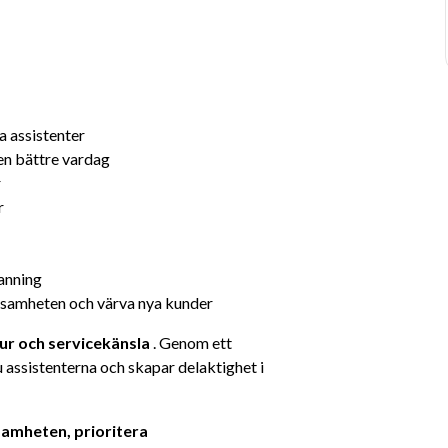
 assistenter
 en bättre vardag
r
r
anning
ksamheten och värva nya kunder
tur och servicekänsla
 . Genom ett 
ssistenterna och skapar delaktighet i 
samheten, prioritera 