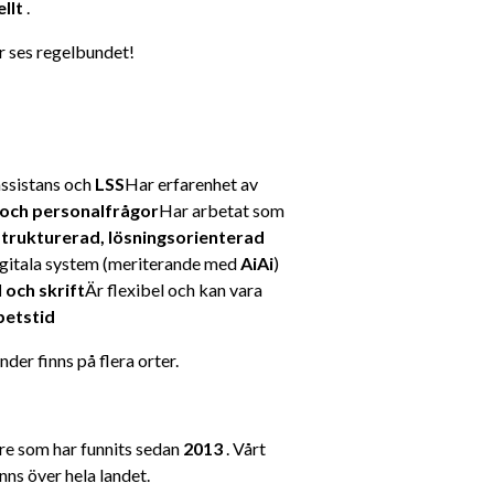
llt
 .
or ses regelbundet!
ssistans och 
LSS
Har erfarenhet av 
 och personalfrågor
Har arbetat som 
strukturerad, lösningsorienterad 
igitala system (meriterande med 
AiAi
)
l och skrift
Är flexibel och kan vara 
betstid
under finns på flera orter.
e som har funnits sedan 
2013
 . Vårt 
nns över hela landet.