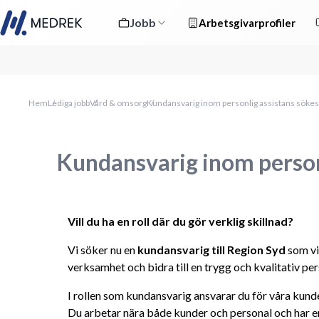
Jobb
Arbetsgivarprofiler
Hem
Lediga jobb
Vård & omsorg
Kundansvarig inom personlig assistans sökes
Kundansvarig inom person
Vill du ha en roll där du gör verklig skillnad?
Vi söker nu en 
kundansvarig till Region Syd
 som vi
verksamhet och bidra till en trygg och kvalitativ per
I rollen som kundansvarig ansvarar du för våra kunder
Du arbetar nära både kunder och personal och har en v