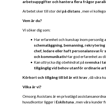
arbetsuppgifter och hantera flera frågor paralle
Arbetet sker till stor del 
på distans
 , men vi kolleg
Vem är du?
Vi söker dig som:
Har erfarenhet och kunskap inom personlig a
schemaläggning, bemanning, rekrytering
chef, ledare eller haft personalansvar
Är 
och kommunikativ
Har god erfarenhet av d
Kan uttrycka dig obehindrat på 
svenska i ta
tillgänglig vid behov utanför ordinarie ar
Körkort och tillgång till bil är ett krav
 , då våra k
Vilka är vi?
Omsorg Assistans är en privatägd assistansanordnar
huvudkontor ligger i 
Eskilstuna
 , men våra kunder fi