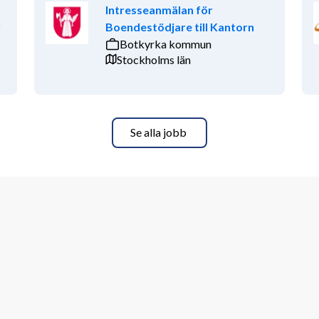
Intresseanmälan för
r
Boendestödjare till Kantorn
Botkyrka kommun
Stockholms län
Se alla jobb