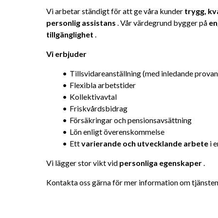
Vi arbetar ständigt för att ge våra kunder 
trygg, kv
personlig assistans
 . Vår värdegrund bygger på 
en
tillgänglighet
 .
Vi erbjuder
Tillsvidareanställning (med inledande provan
Flexibla arbetstider
Kollektivavtal
Friskvårdsbidrag
Försäkringar och pensionsavsättning
Lön enligt överenskommelse
Ett 
varierande och utvecklande arbete
 i 
Vi lägger stor vikt vid 
personliga egenskaper
 .
Kontakta oss gärna för mer information om tjänsten