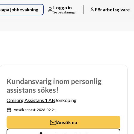
Logga in
kapa jobbevakning
För arbetsgivare
Se bevakningar
Kundansvarig inom personlig
assistans sökes!
Omsorg Assistans 1 AB
Jönköping
Ansök senast: 2026-09-21
Ansök nu