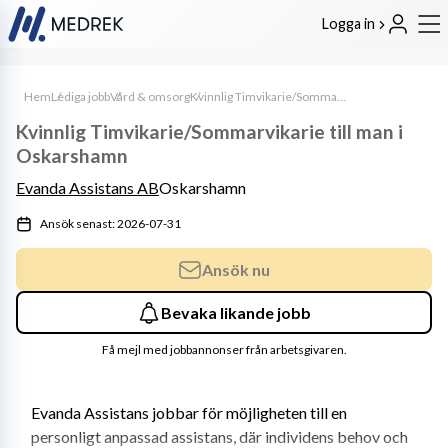
Logga in
Hem
Lediga jobb
Vård & omsorg
Kvinnlig Timvikarie/Sommarvikarie till man i Oskarshamn
Kvinnlig Timvikarie/Sommarvikarie till man i
Oskarshamn
Evanda Assistans AB
Oskarshamn
Ansök senast: 2026-07-31
Ansök nu
Bevaka likande jobb
Få mejl med jobbannonser från arbetsgivaren.
Evanda Assistans jobbar för möjligheten till en 
personligt anpassad assistans, där individens behov och 