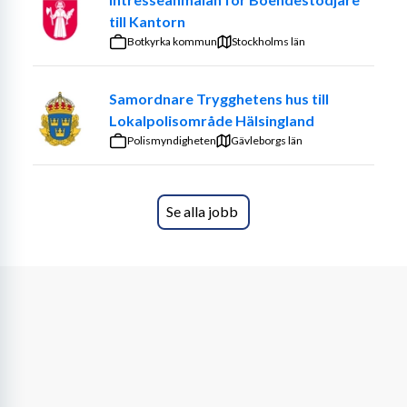
behov av stöd och präglas därför av din lyhördhet för 
till Kantorn
kundens önskemål och behov. Arbetet innebär 
Botkyrka kommun
Stockholms län
oregelbundna arbetstider under dag, kväll och natt samt 
sovande jour på schema, både vardagar och helger.
Samordnare Trygghetens hus till
Vi söker dig som:
Lokalpolisområde Hälsingland
Polismyndigheten
Gävleborgs län
Är empatisk, stabil och närvarande.
Har god samarbetsförmåga men också trivs med att 
arbeta självständigt.
Se alla jobb
Kan arbeta långa pass (dygnet runt-tjänstgöring).
Har erfarenhet av eller intresse för att arbeta med 
människor. 
Goda kommunikativa kunskaper inom svenska språket.
Utdrag från polisregistret krävs och medtages vid 
intervju.