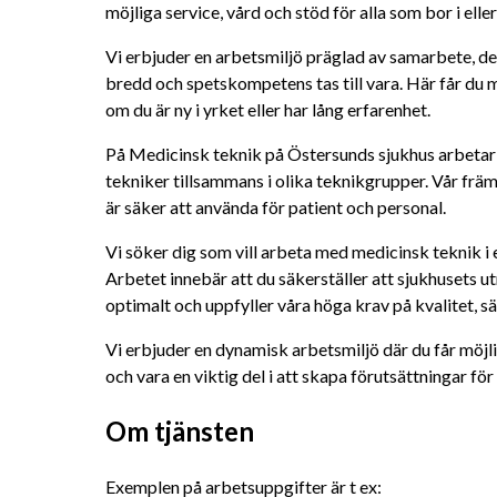
möjliga service, vård och stöd för alla som bor i ell
Vi erbjuder en arbetsmiljö präglad av samarbete, d
bredd och spetskompetens tas till vara. Här får du möj
om du är ny i yrket eller har lång erfarenhet.
På Medicinsk teknik på Östersunds sjukhus arbetar
tekniker tillsammans i olika teknikgrupper. Vår främst
är säker att använda för patient och personal. 
Vi söker dig som vill arbeta med medicinsk teknik i 
Arbetet innebär att du säkerställer att sjukhusets u
optimalt och uppfyller våra höga krav på kvalitet, sä
Vi erbjuder en dynamisk arbetsmiljö där du får möjl
och vara en viktig del i att skapa förutsättningar fö
Om tjänsten
Exemplen på arbetsuppgifter är t ex: