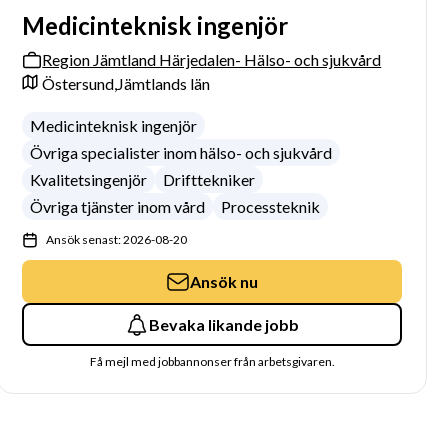
Medicinteknisk ingenjör
Region Jämtland Härjedalen- Hälso- och sjukvård
Östersund,
Jämtlands län
Medicinteknisk ingenjör
Övriga specialister inom hälso- och sjukvård
Kvalitetsingenjör
Drifttekniker
Övriga tjänster inom vård
Processteknik
Ansök senast: 2026-08-20
Ansök nu
Bevaka likande jobb
Få mejl med jobbannonser från arbetsgivaren.