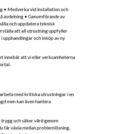
på avdelning • Genomförande av 
ålla och uppdatera teknisk 
älla att all utrustning uppfyller 
i upphandlingar och inköp av ny 
 innebär att vi eller verksamheterna 
ortal.
arbeta med kritiska utrustningar i en 
agd men kan även hantera 
en trygg och säker vård genom 
du får växla mellan problemlösning, 