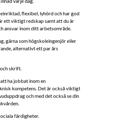
llnad varje dag.
ceinriktad, flexibel, lyhörd och har god 
t viktigt redskap samt att du är 
och ansvar inom ditt arbetsområde.
ng, gärna som högskoleingenjör eller 
de, alternativt ett par års 
och skrift.
att ha jobbat inom en 
knisk kompetens. Det är också viktigt 
 huvuduppdrag och med det också se din 
jukvården.
ociala färdigheter.