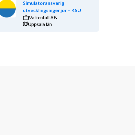
Simulatoransvarig
utvecklingsingenjör – KSU
Vattenfall AB
Uppsala län