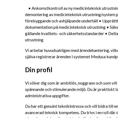
	• Ankomstkontroll av ny medicinteknisk utrustning • Medverka vid installation och 
demontering av medicinteknisk utrustning/system 
förebyggande och avhjälpande underhåll • Upprätth
dokumentation på medicinteknisk utrustning • Säkerst
gällande kvalitets- och säkerhetsstandarder • Delta 
utrustning
Vi arbetar huvudsakligen med ärendehantering, vilket
själva registrerar ärenden i systemet Medusa kundp
Din profil
Vi söker dig som är ambitiös, noggrann och som vill 
spännande och stimulerande miljö. Du är praktiskt l
administrativa uppgifter.
Du har ett genuint teknikintresse och vill bidra till 
avancerad teknisk kompetens. Du trivs i en roll där 