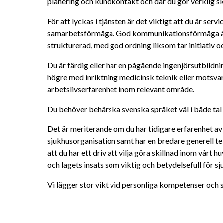
planering och kundkontakt och där du gör verklig ski
För att lyckas i tjänsten är det viktigt att du är servi
samarbetsförmåga. God kommunikationsförmåga är et
strukturerad, med god ordning liksom tar initiativ 
Du är färdig eller har en pågående ingenjörsutbildni
högre med inriktning medicinsk teknik eller motsvaran
arbetslivserfarenhet inom relevant område.
Du behöver behärska svenska språket väl i både tal 
Det är meriterande om du har tidigare erfarenhet av 
sjukhusorganisation samt har en bredare generell te
att du har ett driv att vilja göra skillnad inom vårt
och lagets insats som viktig och betydelsefull för s
Vi lägger stor vikt vid personliga kompetenser och s