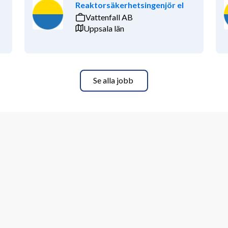
Reaktorsäkerhetsingenjör el
Vattenfall AB
Uppsala län
Se alla jobb