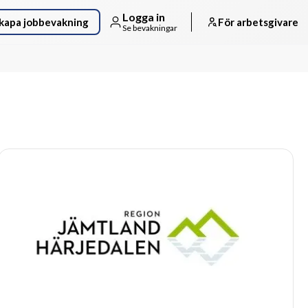
Logga in
kapa jobbevakning
För arbetsgivare
Se bevakningar