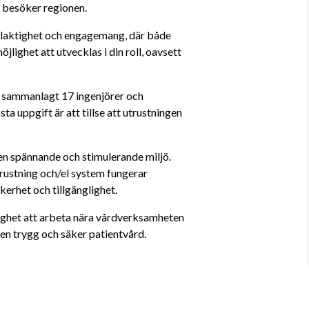
er besöker regionen.
elaktighet och engagemang, där både 
lighet att utvecklas i din roll, oavsett 
 sammanlagt 17 ingenjörer och 
a uppgift är att tillse att utrustningen 
en spännande och stimulerande miljö. 
trustning och/el system fungerar 
kerhet och tillgänglighet. 
ighet att arbeta nära vårdverksamheten 
r en trygg och säker patientvård.