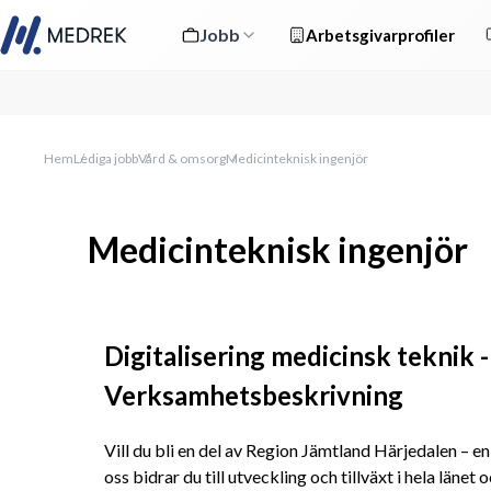
Jobb
Arbetsgivarprofiler
Hem
Lediga jobb
Vård & omsorg
Medicinteknisk ingenjör
Medicinteknisk ingenjör
Digitalisering medicinsk teknik - 
Verksamhetsbeskrivning
Vill du bli en del av Region Jämtland Härjedalen – en 
oss bidrar du till utveckling och tillväxt i hela länet 