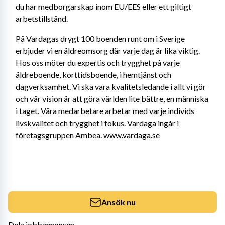
du har medborgarskap inom EU/EES eller ett giltigt 
arbetstillstånd.
På Vardagas drygt 100 boenden runt om i Sverige 
erbjuder vi en äldreomsorg där varje dag är lika viktig. 
Hos oss möter du expertis och trygghet på varje 
äldreboende, korttidsboende, i hemtjänst och 
dagverksamhet. Vi ska vara kvalitetsledande i allt vi gör 
och vår vision är att göra världen lite bättre, en människa 
i taget. Våra medarbetare arbetar med varje individs 
livskvalitet och trygghet i fokus. Vardaga ingår i 
företagsgruppen Ambea. www.vardaga.se
Ansök nu
Dela jobbannonsen