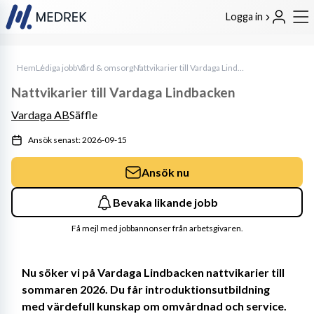
Logga in
Hem
Lediga jobb
Vård & omsorg
Nattvikarier till Vardaga Lindbacken
Nattvikarier till Vardaga Lindbacken
Vardaga AB
Säffle
Ansök senast: 2026-09-15
Ansök nu
Bevaka likande jobb
Få mejl med jobbannonser från arbetsgivaren.
Nu söker vi på Vardaga Lindbacken nattvikarier till 
sommaren 2026. Du får introduktionsutbildning 
med värdefull kunskap om omvårdnad och service.