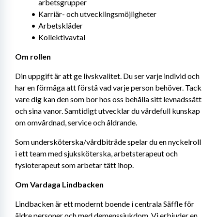
arbetsgrupper
Karriär- och utvecklingsmöjligheter
Arbetskläder
Kollektivavtal
Om rollen
Din uppgift är att ge livskvalitet. Du ser varje individ och 
har en förmåga att förstå vad varje person behöver. Tack 
vare dig kan den som bor hos oss behålla sitt levnadssätt 
och sina vanor. Samtidigt utvecklar du värdefull kunskap 
om omvårdnad, service och åldrande.
Som undersköterska/vårdbiträde spelar du en nyckelroll 
i ett team med sjuksköterska, arbetsterapeut och 
fysioterapeut som arbetar tätt ihop.
Om Vardaga Lindbacken
Lindbacken är ett modernt boende i centrala Säffle för 
äldre personer och med demenssjukdom. Vi erbjuder en 