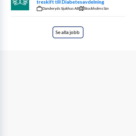
treskift till Diabetesavdelning
Danderyds Sjukhus AB
Stockholms län
Se alla jobb