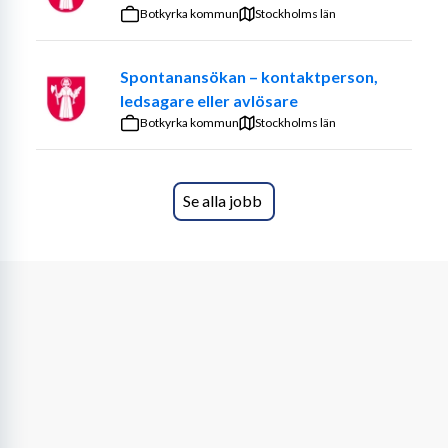
intimhygien, vardagliga rutiner i hushållet
Botkyrka kommun
Stockholms län
såsom städning, matlagning, inköp, följa med till 
läkarbesök, promenader eller liknande.
Spontanansökan – kontaktperson,
ledsagare eller avlösare
Du som söker tjänsten ska ha ett genuint intresse av att 
Botkyrka kommun
Stockholms län
hjälpa andra människor. Som
personlig assistent måste du vara flexibel, eftersom 
arbetet betyder att du hjälper en
Se alla jobb
annan människa att leva sitt liv på sitt eget sätt. Vi vill att 
du är lyhörd, positiv och pålitlig.
Du kommer att arbeta vid överenskomna tider och det 
finns möjlighet till utökad tjänst lite längre fram.
Det är en fördel om du pratar och förstår bosniska, men 
du måste behärska svenka språket.
Företagsinformation